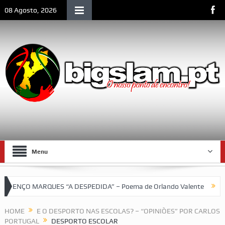
08 Agosto, 2026
Menu
ENÇO MARQUES “A DESPEDIDA” – Poema de Orlando Valente
VII T
HOME
E O DESPORTO NAS ESCOLAS? – “OPINIÕES” POR CARLOS
PORTUGAL
DESPORTO ESCOLAR