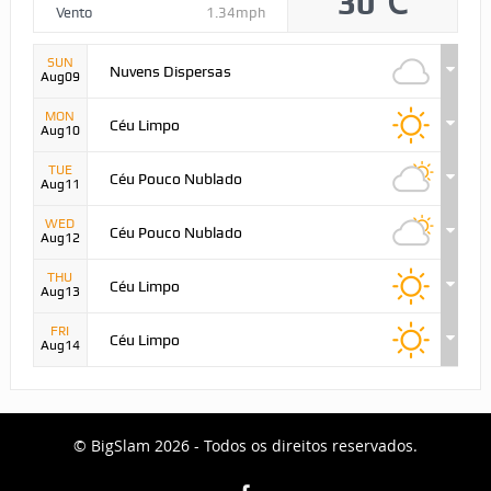
30℃
Vento
1.34mph
SUN
Nuvens Dispersas
Aug09
MON
Céu Limpo
Aug10
TUE
Céu Pouco Nublado
Aug11
WED
Céu Pouco Nublado
Aug12
THU
Céu Limpo
Aug13
FRI
Céu Limpo
Aug14
© BigSlam 2026 - Todos os direitos reservados.