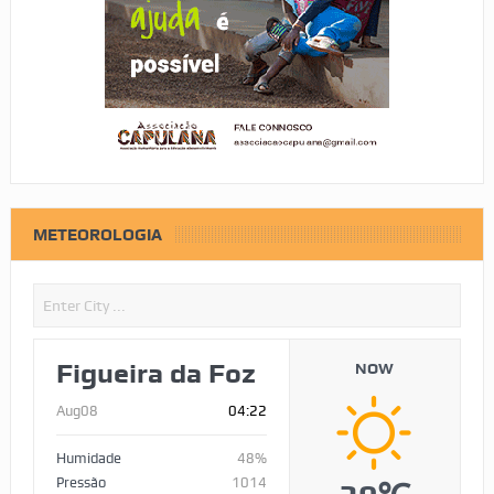
METEOROLOGIA
Figueira da Foz
NOW
Aug08
04:22
Humidade
48%
Pressão
1014