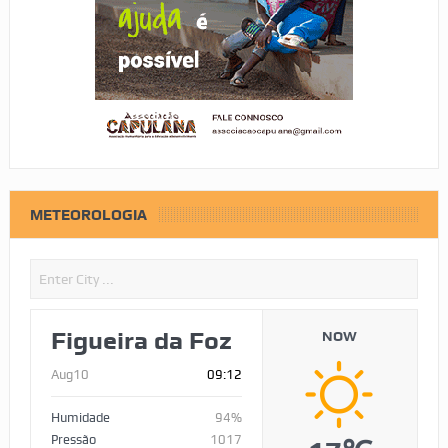
METEOROLOGIA
Figueira da Foz
NOW
Aug10
09:12
Humidade
94%
Pressão
1017