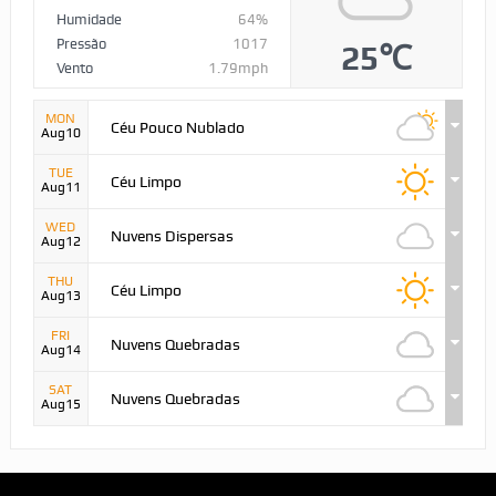
Humidade
64%
Pressão
1017
25℃
Vento
1.79mph
MON
Céu Pouco Nublado
Aug10
TUE
Céu Limpo
Aug11
WED
Nuvens Dispersas
Aug12
THU
Céu Limpo
Aug13
FRI
Nuvens Quebradas
Aug14
SAT
Nuvens Quebradas
Aug15