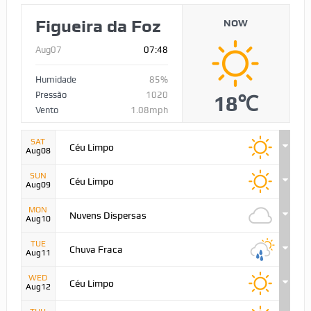
Figueira da Foz
NOW
Aug07
07:48
Humidade
85%
Pressão
1020
18℃
Vento
1.08mph
SAT
Céu Limpo
Aug08
SUN
Céu Limpo
Aug09
MON
Nuvens Dispersas
Aug10
TUE
Chuva Fraca
Aug11
WED
Céu Limpo
Aug12