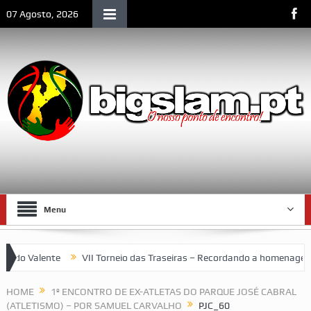
07 Agosto, 2026
Menu
do Valente
VII Torneio das Traseiras – Recordando a homenagem a
espaço emblemático da vida social de Lourenço Marques
HOME
1º ENCONTRO DE EX-ATLETAS DO PARQUE JOSÉ CABRAL
(ATLETISMO) – POR SAMUEL CARVALHO
PJC_60