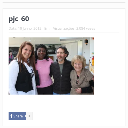
pjc_60
Data:
10 Junho, 2012
Em:
Visualizações: 2.084 vezes
Share
0