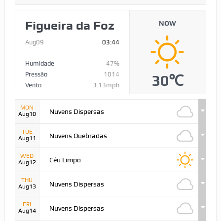
Figueira da Foz
NOW
Aug09
03:44
Humidade
47%
Pressão
1014
30℃
Vento
3.13mph
MON
Nuvens Dispersas
Aug10
TUE
Nuvens Quebradas
Aug11
WED
Céu Limpo
Aug12
THU
Nuvens Dispersas
Aug13
FRI
Nuvens Dispersas
Aug14