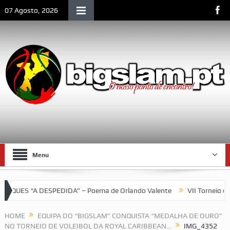
07 Agosto, 2026
Menu
UES “A DESPEDIDA” – Poema de Orlando Valente
VII Torneio das
LM e de Moçambique
HOME
EQUIPA DO “BIGSLAM” CONQUISTA “MEDALHA DE OURO”
NO TORNEIO DE VOLEIBOL DA ROYAL CARIBBEAN…
IMG_4352