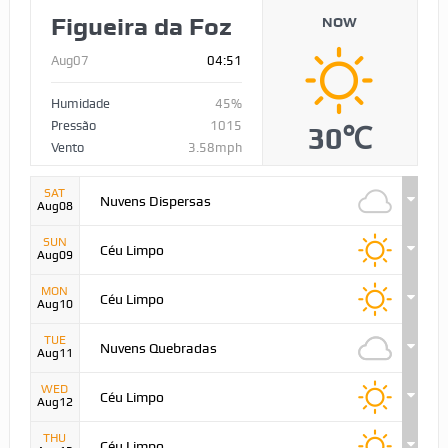
Figueira da Foz
NOW
Aug07
04:51
Humidade
45%
Pressão
1015
30℃
Vento
3.58mph
SAT
Nuvens Dispersas
Aug08
SUN
Céu Limpo
Aug09
MON
Céu Limpo
Aug10
TUE
Nuvens Quebradas
Aug11
WED
Céu Limpo
Aug12
THU
Céu Limpo