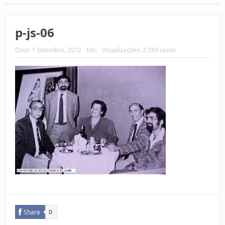
p-js-06
Data:
1 Setembro, 2012
Em:
Visualizações: 2.593 vezes
Share
0