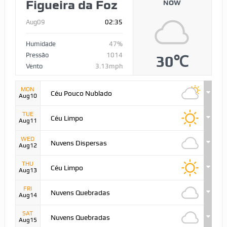
Figueira da Foz
NOW
Aug09
02:35
Humidade
47%
Pressão
1014
30℃
Vento
3.13mph
MON
Céu Pouco Nublado
Aug10
TUE
Céu Limpo
Aug11
WED
Nuvens Dispersas
Aug12
THU
Céu Limpo
Aug13
FRI
Nuvens Quebradas
Aug14
SAT
Nuvens Quebradas
Aug15