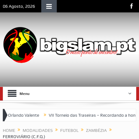
06 Agosto, 2026
Menu
 Orlando Valente
VII Torneio das Traseiras – Recordando a homen
HOME
MODALIDADES
FUTEBOL
ZAMBÉZIA
FERROVIÁRIO (C.F.Q.)