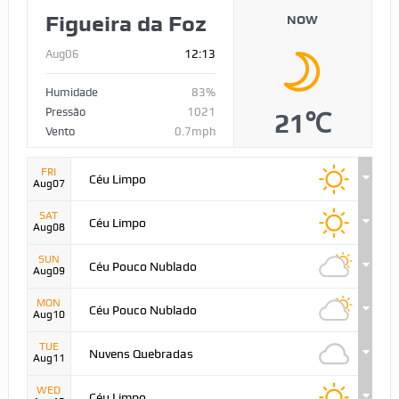
Figueira da Foz
NOW
Aug06
12:13
Humidade
83%
Pressão
1021
21℃
Vento
0.7mph
FRI
Céu Limpo
Aug07
SAT
Céu Limpo
Aug08
SUN
Céu Pouco Nublado
Aug09
MON
Céu Pouco Nublado
Aug10
TUE
Nuvens Quebradas
Aug11
WED
Céu Limpo