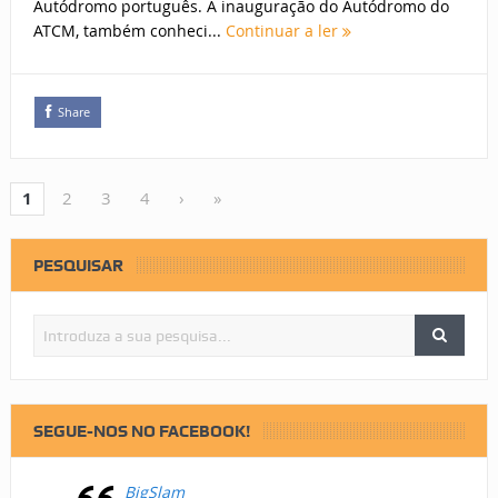
Autódromo português. A inauguração do Autódromo do
ATCM, também conheci...
Continuar a ler
Share
1
2
3
4
›
»
PESQUISAR
SEGUE-NOS NO FACEBOOK!
BigSlam