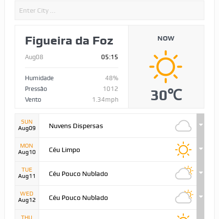
Figueira da Foz
NOW
Aug08
05:15
Humidade
48%
Pressão
1012
30℃
Vento
1.34mph
SUN
Nuvens Dispersas
Aug09
MON
Céu Limpo
Aug10
TUE
Céu Pouco Nublado
Aug11
WED
Céu Pouco Nublado
Aug12
THU