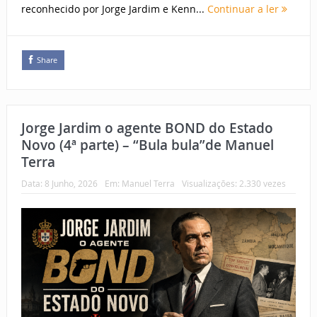
reconhecido por Jorge Jardim e Kenn...
Continuar a ler
Share
Jorge Jardim o agente BOND do Estado
Novo (4ª parte) – “Bula bula”de Manuel
Terra
Data:
8 Junho, 2026
Em:
Manuel Terra
Visualizações: 2.330 vezes