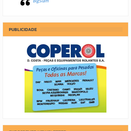
BigSlam
PUBLICIDADE