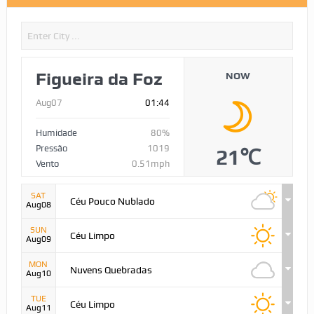
Figueira da Foz
NOW
Aug07
01:44
Humidade
80%
Pressão
1019
21℃
Vento
0.51mph
SAT
Céu Pouco Nublado
Aug08
SUN
Céu Limpo
Aug09
MON
Nuvens Quebradas
Aug10
TUE
Céu Limpo
Aug11