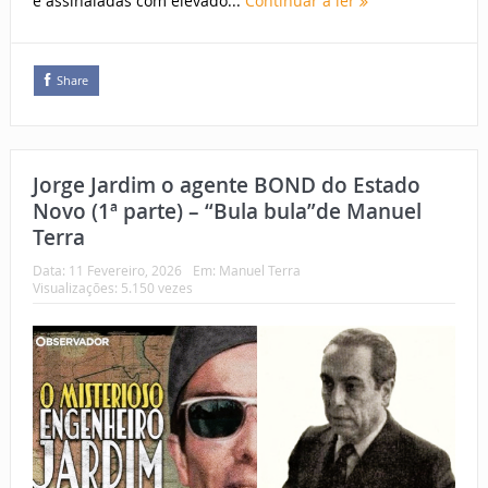
e assinaladas com elevado...
Continuar a ler
Share
Jorge Jardim o agente BOND do Estado
Novo (1ª parte) – “Bula bula”de Manuel
Terra
Data:
11 Fevereiro, 2026
Em:
Manuel Terra
Visualizações: 5.150 vezes