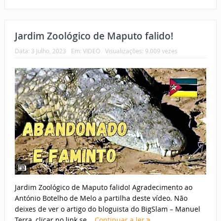
Jardim Zoológico de Maputo falido!
Data:
3 Julho, 2023
Em:
VIDEO
Visualizações: 9.009 vezes
Jardim Zoológico de Maputo falido! Agradecimento ao
António Botelho de Melo a partilha deste vídeo. Não
deixes de ver o artigo do bloguista do BigSlam – Manuel
Terra, clicar no link se...
Continuar a ler