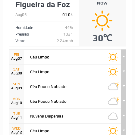
Figueira da Foz
NOW
Aug06
01:04
Humidade
44%
Pressão
1021
30℃
Vento
2.24mph
FRI
Céu Limpo
Aug07
SAT
Céu Limpo
Aug08
SUN
Céu Pouco Nublado
Aug09
MON
Céu Pouco Nublado
Aug10
TUE
Nuvens Dispersas
Aug11
WED
Céu Limpo
Aug12