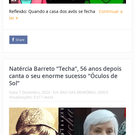
Reflexão: Quando a casa dos avós se fecha
Continuar a
ler
Share
Natércia Barreto “Techa”, 56 anos depois
canta o seu enorme sucesso “Óculos de
Sol”
Data:
7 Dezembro, 2024
Em:
BAÚ DAS MEMÓRIAS
,
VIDEO
Visualizações: 9.517 vezes