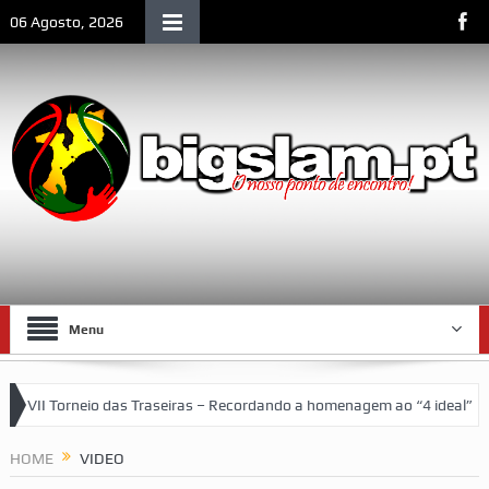
06 Agosto, 2026
Menu
rneio das Traseiras – Recordando a homenagem ao “4 ideal” (antigos a
 vida social de Lourenço Marques
HOME
VIDEO