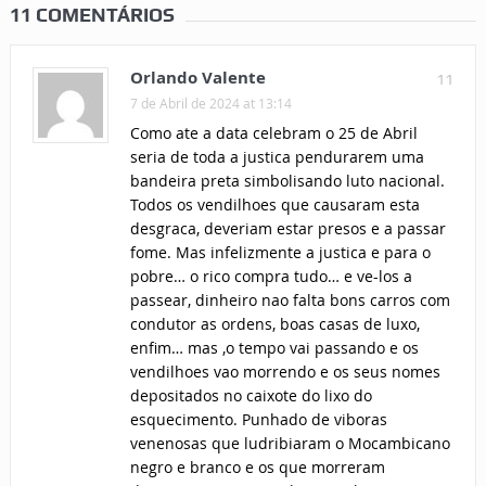
11 COMENTÁRIOS
Orlando Valente
11
7 de Abril de 2024 at 13:14
Como ate a data celebram o 25 de Abril
seria de toda a justica pendurarem uma
bandeira preta simbolisando luto nacional.
Todos os vendilhoes que causaram esta
desgraca, deveriam estar presos e a passar
fome. Mas infelizmente a justica e para o
pobre… o rico compra tudo… e ve-los a
passear, dinheiro nao falta bons carros com
condutor as ordens, boas casas de luxo,
enfim… mas ,o tempo vai passando e os
vendilhoes vao morrendo e os seus nomes
depositados no caixote do lixo do
esquecimento. Punhado de viboras
venenosas que ludribiaram o Mocambicano
negro e branco e os que morreram