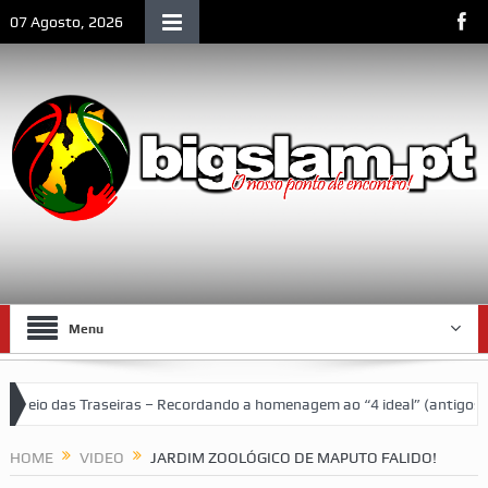
07 Agosto, 2026
Menu
o das Traseiras – Recordando a homenagem ao “4 ideal” (antigos atle
a social de Lourenço Marques
HOME
VIDEO
JARDIM ZOOLÓGICO DE MAPUTO FALIDO!