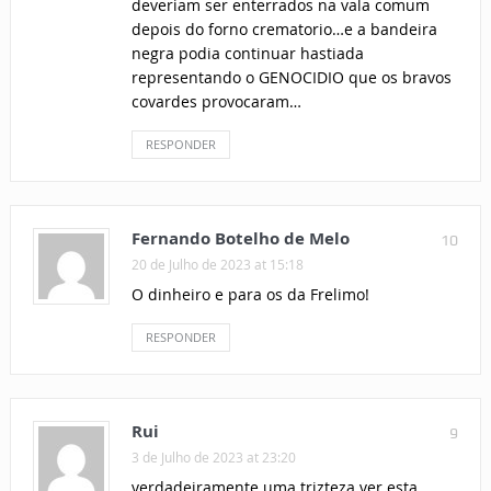
deveriam ser enterrados na vala comum
depois do forno crematorio…e a bandeira
negra podia continuar hastiada
representando o GENOCIDIO que os bravos
covardes provocaram…
RESPONDER
Fernando Botelho de Melo
10
20 de Julho de 2023 at 15:18
O dinheiro e para os da Frelimo!
RESPONDER
Rui
9
3 de Julho de 2023 at 23:20
verdadeiramente uma trizteza ver esta