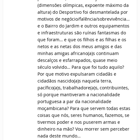
(dimensões olímpicas, expoente máximo da
altura) do Desportivo foi desmantelada por
motivos de negócio/falência/sobrevivência…
e o Bairro do Jardim e outros equipamentos
e infraestruturas são ruínas fantasmas do
que foram… e que os filhos e as filhas e os
netos e as netas dos meus amigos e das
minhas amigas africano(a)s continuam
descalços e esfarrapados, quase meio
século volvido… Para que foi tudo aquilo?
Por que motivo expulsaram cidadãs e
cidadãos nascido(a)s naquela terra,
pacífico(a)s, trabalhadore(a)s, contribuintes,
só porque mantiveram a nacionalidade
portuguesa a par da nacionalidade
moçambicana? Para que servem todas estas
coisas que nós, seres humanos, fazemos, se
tivermos poder e nos puserem armas e
dinheiro na mão? Vou morrer sem perceber
nada deste mundo…