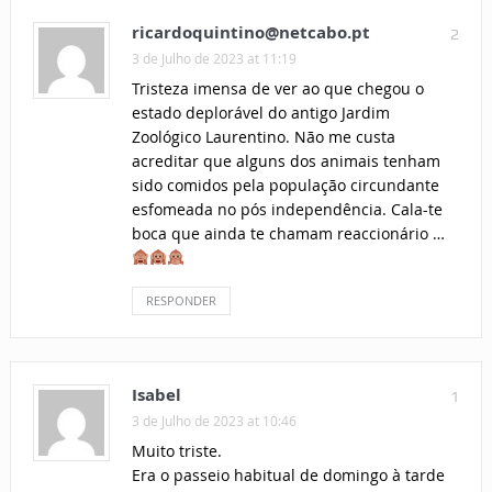
ricardoquintino@netcabo.pt
2
3 de Julho de 2023 at 11:19
Tristeza imensa de ver ao que chegou o
estado deplorável do antigo Jardim
Zoológico Laurentino. Não me custa
acreditar que alguns dos animais tenham
sido comidos pela população circundante
esfomeada no pós independência. Cala-te
boca que ainda te chamam reaccionário …
RESPONDER
Isabel
1
3 de Julho de 2023 at 10:46
Muito triste.
Era o passeio habitual de domingo à tarde