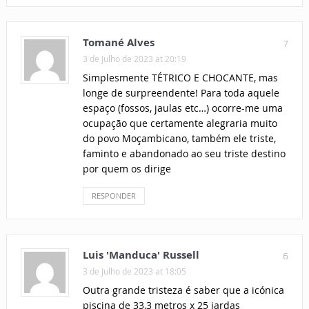
Tomané Alves
7
3 de Julho de 2023 at 20:19
Simplesmente TÉTRICO E CHOCANTE, mas
longe de surpreendente! Para toda aquele
espaço (fossos, jaulas etc…) ocorre-me uma
ocupação que certamente alegraria muito
do povo Moçambicano, também ele triste,
faminto e abandonado ao seu triste destino
por quem os dirige
RESPONDER
Luis 'Manduca' Russell
6
3 de Julho de 2023 at 18:05
Outra grande tristeza é saber que a icónica
piscina de 33,3 metros x 25 jardas