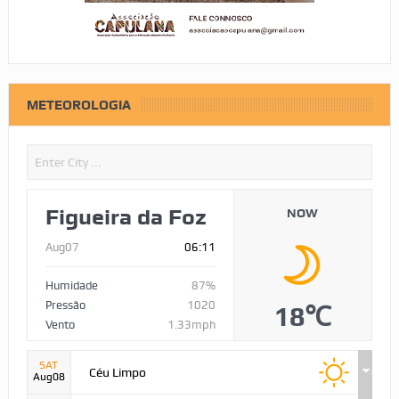
METEOROLOGIA
Figueira da Foz
NOW
Aug07
06:11
Humidade
87%
Pressão
1020
18℃
Vento
1.33mph
SAT
Céu Limpo
Aug08