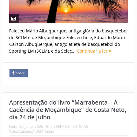
Faleceu Mário Albuquerque, antiga glória do basquetebol
do SCLM e de Moçambique Faleceu hoje, Eduardo Mário
Garzon Albuquerque, antigo atleta de basquetebol do
Sporting LM (SCLM), e da Seleç...
Continuar a ler
Share
Apresentação do livro “Marrabenta – A
Cadência de Moçambique” de Costa Neto,
dia 24 de Julho
Data:
22 Julho, 2026
Em:
EVENTOS
,
NOTÍCIAS
Visualizações: 1.434 vezes