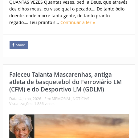
QUANTAS VEZES Quantas vezes, pedi a Deus, que através
dos olhos meus, eu visse qual o pecado…. De tanto ódio
doente, onde morre tanta gente, de tanto pranto
regado…. Teu pranto s...
Continuar a ler
Share
Faleceu Talanta Mascarenhas, antiga
atleta de basquetebol do Ferroviário LM
(CFM) e do Desportivo LM (GDLM)
Data:
4 Julho, 2026
Em:
MEMORIAL
,
NOTÍCIAS
Visualizações: 1.886 vezes