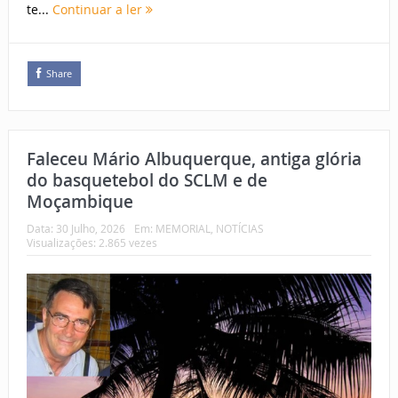
te...
Continuar a ler
Share
Faleceu Mário Albuquerque, antiga glória
do basquetebol do SCLM e de
Moçambique
Data:
30 Julho, 2026
Em:
MEMORIAL
,
NOTÍCIAS
Visualizações: 2.865 vezes