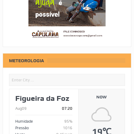
METEOROLOGIA
Figueira da Foz
NOW
Aug09
07:20
Humidade
95%
Pressão
1016
19℃