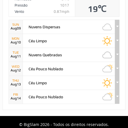
Pressão
1017
19℃
Vento
0.87mph
SUN
Nuvens Dispersas
Aug09
MON
Céu Limpo
Aug10
TUE
Nuvens Quebradas
Aug11
WED
Céu Pouco Nublado
Aug12
THU
Céu Limpo
Aug13
FRI
Céu Pouco Nublado
Aug14
© BigSlam 2026 - Todos os direitos reservados.