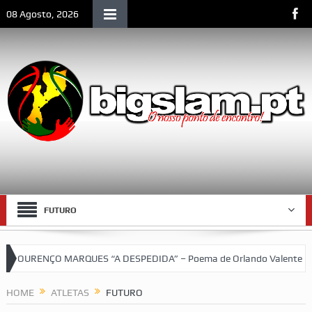
08 Agosto, 2026
FUTURO
LOURENÇO MARQUES “A DESPEDIDA” – Poema de Orlando Valente
HOME
ATLETAS
FUTURO