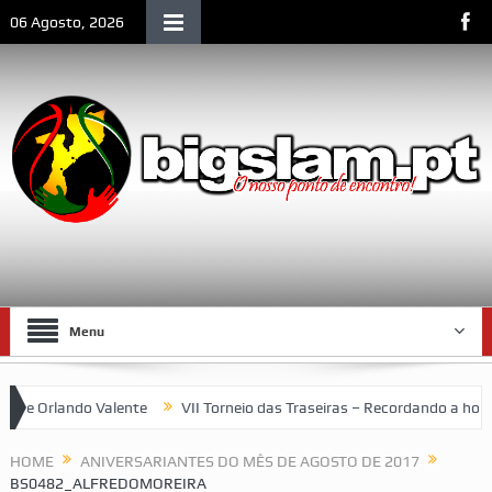
06 Agosto, 2026
Menu
 Orlando Valente
VII Torneio das Traseiras – Recordando a homen
k: um espaço emblemático da vida social de Lourenço Marques
HOME
ANIVERSARIANTES DO MÊS DE AGOSTO DE 2017
BS0482_ALFREDOMOREIRA