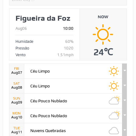
Figueira da Foz
NOW
Aug06
10:00
Humidade
60%
Pressão
1020
24℃
Vento
1.51mph
FRI
Céu Limpo
Aug07
SAT
Céu Limpo
Aug08
SUN
Céu Pouco Nublado
Aug09
MON
Céu Pouco Nublado
Aug10
TUE
Nuvens Quebradas
Aug11