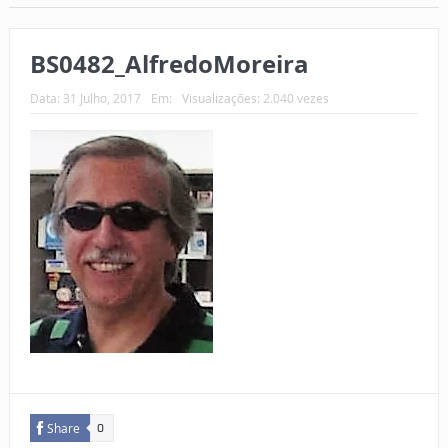
BS0482_AlfredoMoreira
Data:
31 Julho, 2017
Em:
Visualizações: 2.040 vezes
Share
0