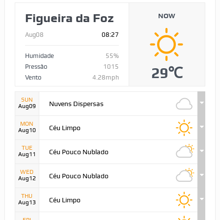
Figueira da Foz
NOW
Aug08
08:27
Humidade
55%
Pressão
1015
29℃
Vento
4.28mph
SUN
Nuvens Dispersas
Aug09
MON
Céu Limpo
Aug10
TUE
Céu Pouco Nublado
Aug11
WED
Céu Pouco Nublado
Aug12
THU
Céu Limpo
Aug13
FRI