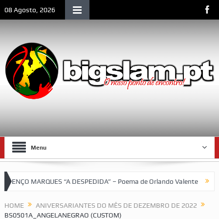
08 Agosto, 2026
Menu
ENÇO MARQUES “A DESPEDIDA” – Poema de Orlando Valente
VII T
ebol do SCLM e de Moçambique
HOME
ANIVERSARIANTES DO MÊS DE DEZEMBRO DE 2022
BS0501A_ANGELANEGRAO (CUSTOM)