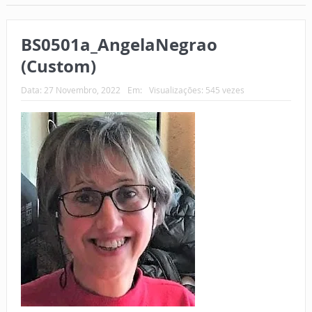
BS0501a_AngelaNegrao
(Custom)
Data:
27 Novembro, 2022
Em:
Visualizações: 545 vezes