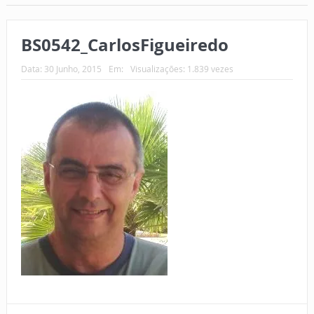
BS0542_CarlosFigueiredo
Data:
30 Junho, 2015
Em:
Visualizações: 1.839 vezes