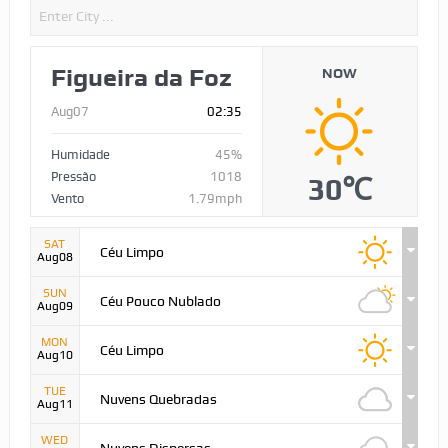
Figueira da Foz
NOW
Aug07
02:35
Humidade
45%
Pressão
1018
30℃
Vento
1.79mph
SAT
Céu Limpo
Aug08
SUN
Céu Pouco Nublado
Aug09
MON
Céu Limpo
Aug10
TUE
Nuvens Quebradas
Aug11
WED
Nuvens Dispersas