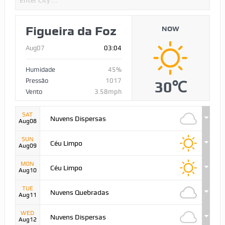
Figueira da Foz
NOW
Aug07
03:04
Humidade
45%
Pressão
1017
30℃
Vento
3.58mph
SAT
Nuvens Dispersas
Aug08
SUN
Céu Limpo
Aug09
MON
Céu Limpo
Aug10
TUE
Nuvens Quebradas
Aug11
WED
Nuvens Dispersas
Aug12