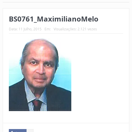
BS0761_MaximilianoMelo
Data:
11 Julho, 2015
Em:
Visualizações: 2.121 vezes