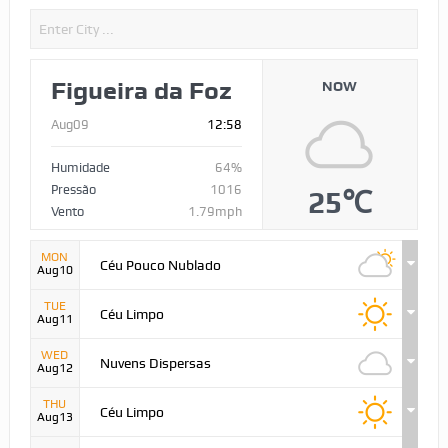
Figueira da Foz
NOW
Aug09
12:58
Humidade
64%
Pressão
1016
25℃
Vento
1.79mph
MON
Céu Pouco Nublado
Aug10
TUE
Céu Limpo
Aug11
WED
Nuvens Dispersas
Aug12
THU
Céu Limpo
Aug13