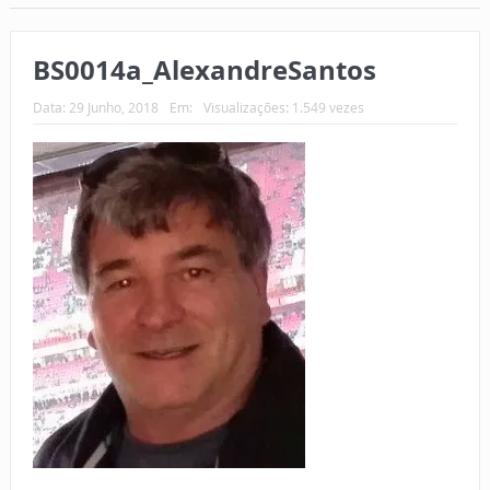
BS0014a_AlexandreSantos
Data:
29 Junho, 2018
Em:
Visualizações: 1.549 vezes