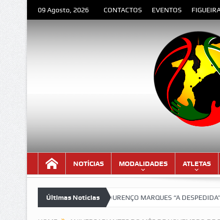
09 Agosto, 2026
CONTACTOS
EVENTOS
FIGUEIR
NOTÍCIAS
MODALIDADES
ATLETAS
 versão lindíssima!!!
Últimas Notícias
LOURENÇO MARQUES “A DESPEDIDA” – Poema 