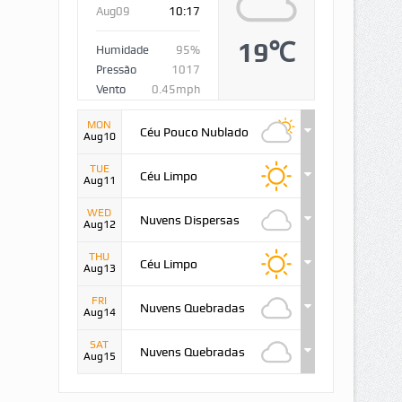
Aug09
10:17
19℃
Humidade
95%
Pressão
1017
Vento
0.45mph
MON
Céu Pouco Nublado
Aug10
TUE
Céu Limpo
Aug11
WED
Nuvens Dispersas
Aug12
THU
Céu Limpo
Aug13
FRI
Nuvens Quebradas
Aug14
SAT
Nuvens Quebradas
Aug15