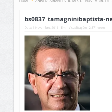
HOME
ANIVERSARIANTES DO MÊS DE NOVEMBRO DE 
bs0837_tamagninibaptista-n
Data:
1 Novembro, 2016
Em:
Visualizações: 2.371 vezes