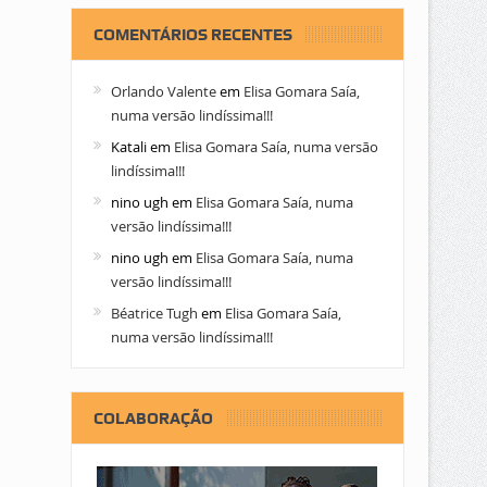
COMENTÁRIOS RECENTES
Orlando Valente
em
Elisa Gomara Saía,
numa versão lindíssima!!!
Katali
em
Elisa Gomara Saía, numa versão
lindíssima!!!
nino ugh
em
Elisa Gomara Saía, numa
versão lindíssima!!!
nino ugh
em
Elisa Gomara Saía, numa
versão lindíssima!!!
Béatrice Tugh
em
Elisa Gomara Saía,
numa versão lindíssima!!!
COLABORAÇÃO