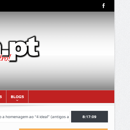
S
BLOGS
enagem ao “4 ideal” (antigos atletas “moçambicanos” do GCF da época 
8:17:10