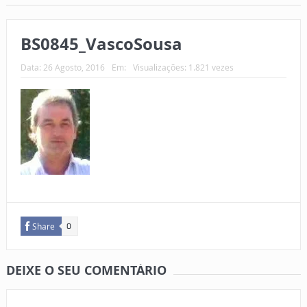
BS0845_VascoSousa
Data:
26 Agosto, 2016
Em:
Visualizações: 1.821 vezes
Share
0
DEIXE O SEU COMENTÁRIO