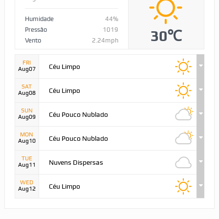
Humidade
44%
Pressão
1019
30℃
Vento
2.24mph
FRI
Céu Limpo
Aug07
SAT
Céu Limpo
Aug08
SUN
Céu Pouco Nublado
Aug09
MON
Céu Pouco Nublado
Aug10
TUE
Nuvens Dispersas
Aug11
WED
Céu Limpo
Aug12