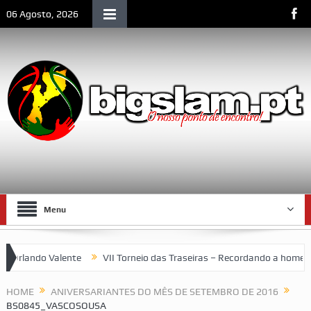
06 Agosto, 2026
Menu
lando Valente
VII Torneio das Traseiras – Recordando a homenag
 um espaço emblemático da vida social de Lourenço Marques
HOME
ANIVERSARIANTES DO MÊS DE SETEMBRO DE 2016
BS0845_VASCOSOUSA