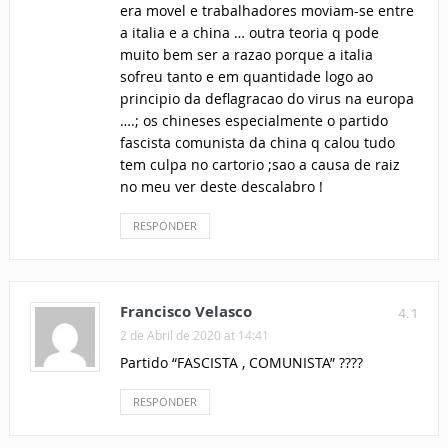
era movel e trabalhadores moviam-se entre
a italia e a china … outra teoria q pode
muito bem ser a razao porque a italia
sofreu tanto e em quantidade logo ao
principio da deflagracao do virus na europa
….; os chineses especialmente o partido
fascista comunista da china q calou tudo
tem culpa no cartorio ;sao a causa de raiz
no meu ver deste descalabro !
RESPONDER
Francisco Velasco
4.1
2 de Abril de 2020 at 14:41
Partido “FASCISTA , COMUNISTA” ????
RESPONDER