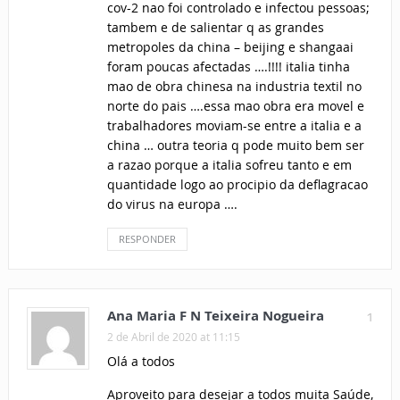
cov-2 nao foi controlado e infectou pessoas;
tambem e de salientar q as grandes
metropoles da china – beijing e shangaai
foram poucas afectadas ….!!!! italia tinha
mao de obra chinesa na industria textil no
norte do pais ….essa mao obra era movel e
trabalhadores moviam-se entre a italia e a
china … outra teoria q pode muito bem ser
a razao porque a italia sofreu tanto e em
quantidade logo ao procipio da deflagracao
do virus na europa ….
RESPONDER
Ana Maria F N Teixeira Nogueira
1
2 de Abril de 2020 at 11:15
Olá a todos
Aproveito para desejar a todos muita Saúde,