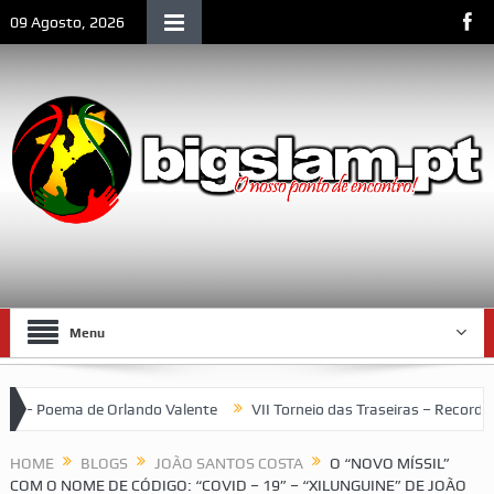
09 Agosto, 2026
Menu
rlando Valente
VII Torneio das Traseiras – Recordando a homena
HOME
BLOGS
JOÃO SANTOS COSTA
O “NOVO MÍSSIL”
COM O NOME DE CÓDIGO: “COVID – 19” – “XILUNGUINE” DE JOÃO