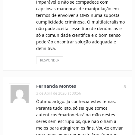
imparável e não se compadece com
capciosas manobras de manipulação em
termos de envolver a OMS numa suposta
cumplicidade criminosa. O multilateralismo
não pode aceitar esse tipo de denúncias e
só a comunidade científica e o bom senso
poderão encontrar solução adequada e
definitiva.
RESPONDER
Fernanda Montes
8
3 de Abril de 2020 at 00:56
Óptimo artigo. Já conhecia estes temas.
Perante tudo isto, só sei que somos
autenticas “marionetas” na mão destes
seres sem escrúpulos, que não olham a
meios para atingirem os fins. Vou-te enviar
uma mensagem por whats App, (porque