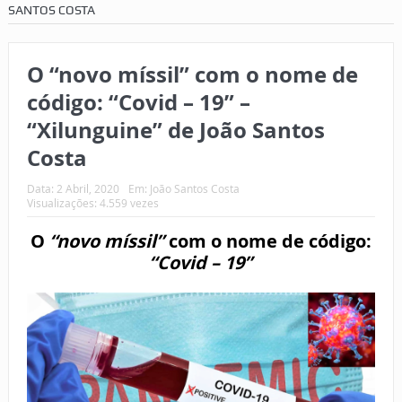
SANTOS COSTA
O “novo míssil” com o nome de
código: “Covid – 19” –
“Xilunguine” de João Santos
Costa
Data:
2 Abril, 2020
Em:
João Santos Costa
Visualizações: 4.559 vezes
O
“novo
míssil”
com o nome de código:
“Covid – 19”