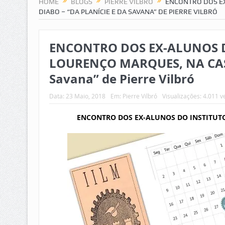
HOME
BLOGS
PIERRE VILBRÓ
ENCONTRO DOS EX
DIABO – “DA PLANÍCIE E DA SAVANA” DE PIERRE VILBRÓ
ENCONTRO DOS EX-ALUNOS D
LOURENÇO MARQUES, NA CASA 
Savana” de Pierre Vilbró
Data:
23 Maio, 2018
Em:
Pierre Vilbró
Visualizações: 4.011 v
ENCONTRO DOS EX-ALUNOS DO INSTITUT