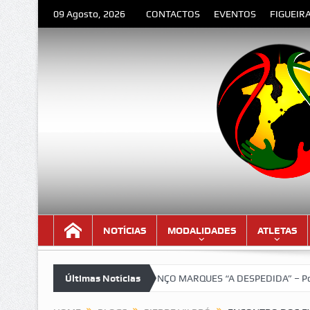
09 Agosto, 2026
CONTACTOS
EVENTOS
FIGUEIR
NOTÍCIAS
MODALIDADES
ATLETAS
sima!!!
LOURENÇO MARQUES “A DESPEDIDA” – Poema de Orlando V
Últimas Notícias