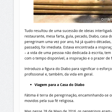
Tudo resultou de uma sucessão de ideias interligad
restaurante, mesa farta, gula, pecado, Diabo, casa 
peregrinam uma vez por ano, há já quatro décadas, 
passado), foi imediata. Estava encontrada a inspiraç
– a vida de uma pessoa não dedicada à escrita, te
com o tempo disponível, a inspiração e o prazer de f
Introduzo a figura do Diabo para significar o esforço
profissional e, também, da vida em geral.
Viagem para a Casa do Diabo
Fátima é terra de peregrinação, encaminhando-se os
movidos pela sua fé religiosa.
Mas nesse 28 de Maio de 2016, os peregrinos eram ou