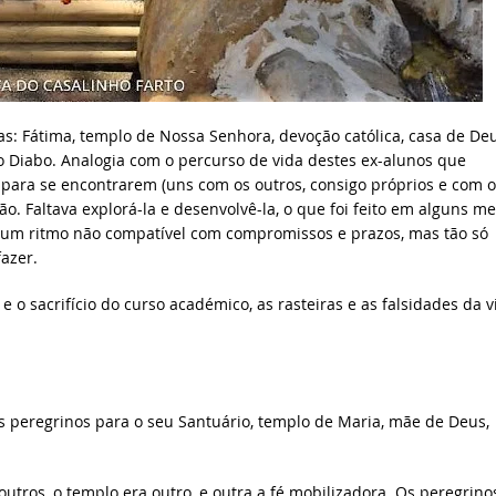
as: Fátima, templo de Nossa Senhora, devoção católica, casa de Deu
do Diabo. Analogia com o percurso de vida destes ex-alunos que
para se encontrarem (uns com os outros, consigo próprios e com o
ão. Faltava explorá-la e desenvolvê-la, o que foi feito em alguns m
m um ritmo não compatível com compromissos e prazos, mas tão só
azer.
 e o sacrifício do curso académico, as rasteiras e as falsidades da v
 peregrinos para o seu Santuário, templo de Maria, mãe de Deus,
tros, o templo era outro, e outra a fé mobilizadora. Os peregrino