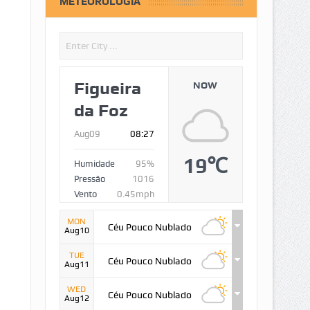
METEOROLOGIA
Figueira
NOW
da Foz
Aug09
08:27
19℃
Humidade
95%
Pressão
1016
Vento
0.45mph
MON
Céu Pouco Nublado
Aug10
TUE
Céu Pouco Nublado
Aug11
WED
Céu Pouco Nublado
Aug12