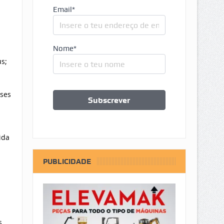
Email*
Nome*
s;
eses
ida
PUBLICIDADE
s