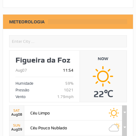
METEOROLOGIA
Figueira da Foz
NOW
Aug07
11:54
Humidade
59%
Pressão
1021
22℃
Vento
1.79mph
SAT
Céu Limpo
Aug08
SUN
Céu Pouco Nublado
Aug09