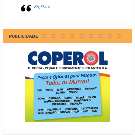
BigSlam
PUBLICIDADE