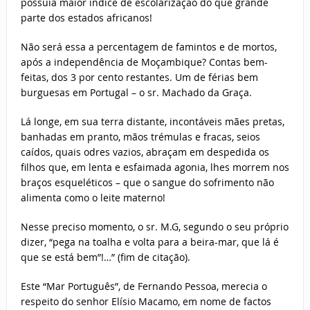
possuía maior índice de escolarização do que grande
parte dos estados africanos!
Não será essa a percentagem de famintos e de mortos,
após a independência de Moçambique? Contas bem-
feitas, dos 3 por cento restantes. Um de férias bem
burguesas em Portugal – o sr. Machado da Graça.
Lá longe, em sua terra distante, incontáveis mães pretas,
banhadas em pranto, mãos trémulas e fracas, seios
caídos, quais odres vazios, abraçam em despedida os
filhos que, em lenta e esfaimada agonia, lhes morrem nos
braços esqueléticos – que o sangue do sofrimento não
alimenta como o leite materno!
Nesse preciso momento, o sr. M.G, segundo o seu próprio
dizer, “pega na toalha e volta para a beira-mar, que lá é
que se está bem”!…” (fim de citação).
Este “Mar Português”, de Fernando Pessoa, merecia o
respeito do senhor Elísio Macamo, em nome de factos