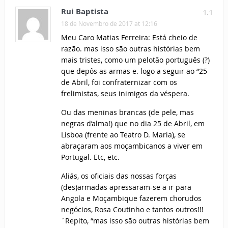
Rui Baptista
1.1
18 de Novembro de 2017 at 12:16
Meu Caro Matias Ferreira: Está cheio de
razão. mas isso são outras histórias bem
mais tristes, como um pelotão português (?)
que depôs as armas e. logo a seguir ao “25
de Abril, foi confraternizar com os
frelimistas, seus inimigos da véspera.
Ou das meninas brancas (de pele, mas
negras d’alma!) que no dia 25 de Abril, em
Lisboa (frente ao Teatro D. Maria), se
abraçaram aos moçambicanos a viver em
Portugal. Etc, etc.
Aliás, os oficiais das nossas forças
(des)armadas apressaram-se a ir para
Angola e Moçambique fazerem chorudos
negócios, Rosa Coutinho e tantos outros!!!
´Repito, “mas isso são outras histórias bem