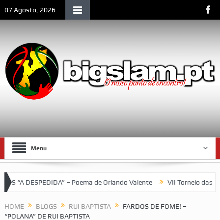
07 Agosto, 2026
Menu
SPEDIDA” – Poema de Orlando Valente
VII Torneio das Traseiras
HOME
BLOGS
RUI BAPTISTA
FARDOS DE FOME! –
“POLANA” DE RUI BAPTISTA