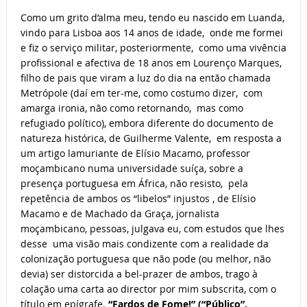
Como um grito d’alma meu, tendo eu nascido em Luanda,
vindo para Lisboa aos 14 anos de idade, onde me formei
e fiz o serviço militar, posteriormente, como uma vivência
profissional e afectiva de 18 anos em Lourenço Marques,
filho de pais que viram a luz do dia na então chamada
Metrópole (daí em ter-me, como costumo dizer, com
amarga ironia, não como retornando, mas como
refugiado político), embora diferente do documento de
natureza histórica, de Guilherme Valente, em resposta a
um artigo lamuriante de Elísio Macamo, professor
moçambicano numa universidade suíça, sobre a
presença portuguesa em África, não resisto, pela
repetência de ambos os “libelos” injustos , de Elísio
Macamo e de Machado da Graça, jornalista
moçambicano, pessoas, julgava eu, com estudos que lhes
desse uma visão mais condizente com a realidade da
colonização portuguesa que não pode (ou melhor, não
devia) ser distorcida a bel-prazer de ambos, trago à
colação uma carta ao director por mim subscrita, com o
título em epígrafe.
“Fardos de Fome!” (“Público”.