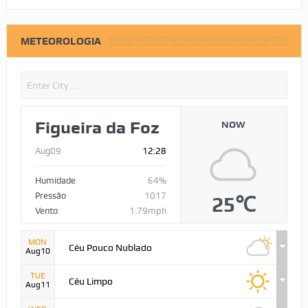
METEOROLOGIA
Figueira da Foz
NOW
Aug09
12:28
Humidade
64%
Pressão
1017
25℃
Vento
1.79mph
MON
Céu Pouco Nublado
Aug10
TUE
Céu Limpo
Aug11