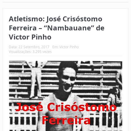
Atletismo: José Crisóstomo
Ferreira – “Nambauane” de
Victor Pinho
Data:
22 Setembro, 2017
Em:
Victor Pinho
Visualizações: 3.295 vezes