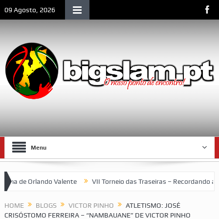
09 Agosto, 2026
Menu
o Valente
VII Torneio das Traseiras – Recordando a homenagem ao
HOME
BLOGS
VICTOR PINHO
ATLETISMO: JOSÉ
CRISÓSTOMO FERREIRA – “NAMBAUANE” DE VICTOR PINHO