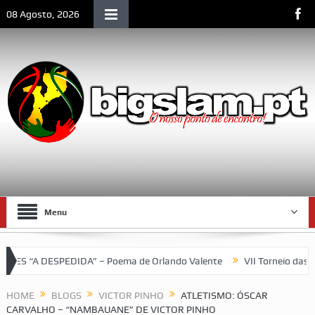
08 Agosto, 2026
Menu
IDA” – Poema de Orlando Valente
VII Torneio das Traseiras – R
ique
HOME
BLOGS
VICTOR PINHO
ATLETISMO: ÓSCAR
CARVALHO – “NAMBAUANE” DE VICTOR PINHO