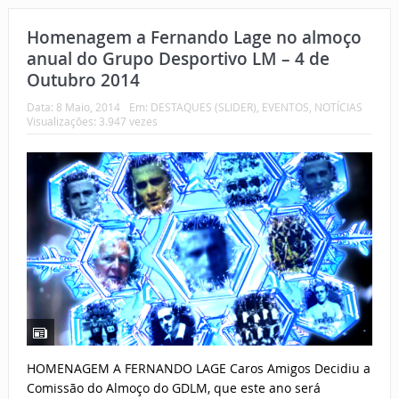
Homenagem a Fernando Lage no almoço
anual do Grupo Desportivo LM – 4 de
Outubro 2014
Data:
8 Maio, 2014
Em:
DESTAQUES (SLIDER)
,
EVENTOS
,
NOTÍCIAS
Visualizações: 3.947 vezes
HOMENAGEM A FERNANDO LAGE Caros Amigos Decidiu a
Comissão do Almoço do GDLM, que este ano será