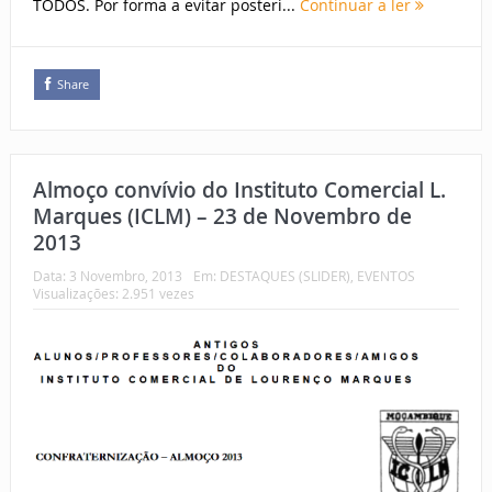
TODOS. Por forma a evitar posteri...
Continuar a ler
Share
Almoço convívio do Instituto Comercial L.
Marques (ICLM) – 23 de Novembro de
2013
Data:
3 Novembro, 2013
Em:
DESTAQUES (SLIDER)
,
EVENTOS
Visualizações: 2.951 vezes