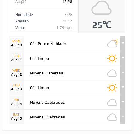
Aug09
12:28
Humidade
64%
Pressão
1017
25℃
Vento
1.79mph
MON
Céu Pouco Nublado
Aug10
TUE
Céu Limpo
Aug11
WED
Nuvens Dispersas
Aug12
THU
Céu Limpo
Aug13
FRI
Nuvens Quebradas
Aug14
SAT
Nuvens Quebradas
Aug15