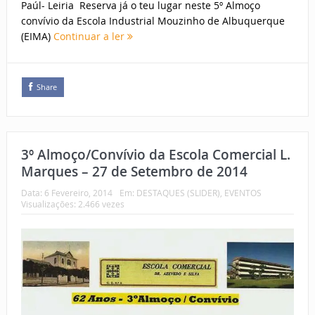
Paúl- Leiria Reserva já o teu lugar neste 5º Almoço
convívio da Escola Industrial Mouzinho de Albuquerque
(EIMA)
Continuar a ler
Share
3º Almoço/Convívio da Escola Comercial L.
Marques – 27 de Setembro de 2014
Data:
6 Fevereiro, 2014
Em:
DESTAQUES (SLIDER)
,
EVENTOS
Visualizações: 2.466 vezes