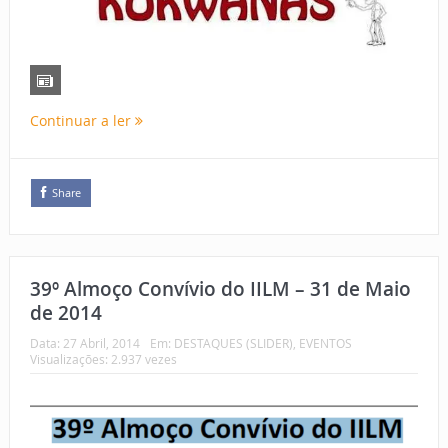
Continuar a ler
Share
39º Almoço Convívio do IILM – 31 de Maio
de 2014
Data:
27 Abril, 2014
Em:
DESTAQUES (SLIDER)
,
EVENTOS
Visualizações: 2.937 vezes