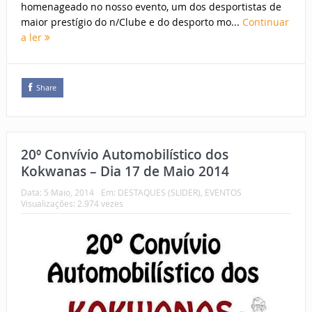
homenageado no nosso evento, um dos desportistas de
maior prestígio do n/Clube e do desporto mo...
Continuar
a ler
Share
20º Convívio Automobilístico dos
Kokwanas – Dia 17 de Maio 2014
Data:
5 Maio, 2014
Em:
DESTAQUES (SLIDER)
,
EVENTOS
Visualizações: 2.974 vezes