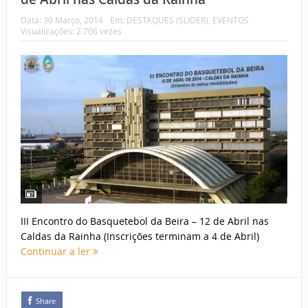
Data:
30 Março, 2014
Em:
DESTAQUES (SLIDER)
,
EVENTOS
Visualizações: 2.706 vezes
III Encontro do Basquetebol da Beira – 12 de Abril nas
Caldas da Rainha (Inscrições terminam a 4 de Abril)
Continuar a ler
Share