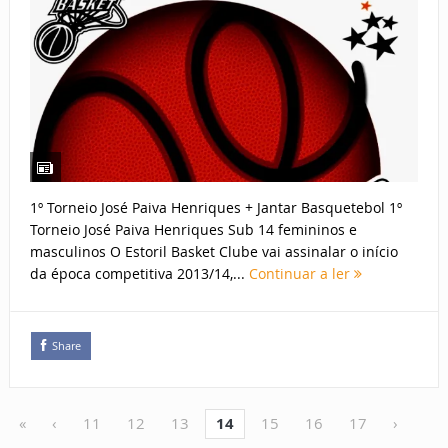
1º Torneio José Paiva Henriques + Jantar Basquetebol 1º
Torneio José Paiva Henriques Sub 14 femininos e
masculinos O Estoril Basket Clube vai assinalar o início
da época competitiva 2013/14,...
Continuar a ler
Share
«
‹
11
12
13
14
15
16
17
›