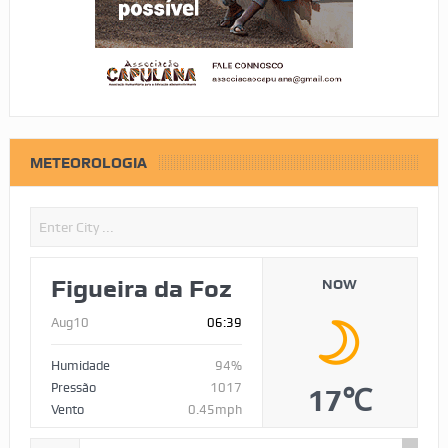
METEOROLOGIA
Figueira da Foz
NOW
Aug10
06:39
Humidade
94%
Pressão
1017
17℃
Vento
0.45mph