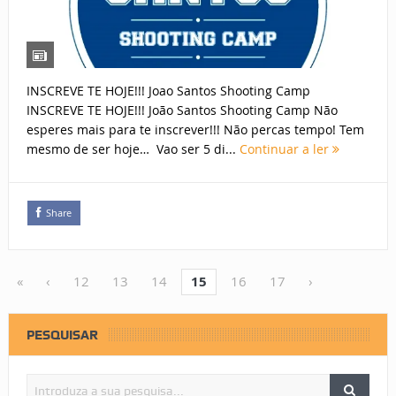
INSCREVE TE HOJE!!! Joao Santos Shooting Camp
INSCREVE TE HOJE!!! João Santos Shooting Camp Não
esperes mais para te inscrever!!! Não percas tempo! Tem
mesmo de ser hoje… Vao ser 5 di...
Continuar a ler
Share
«
‹
12
13
14
15
16
17
›
PESQUISAR