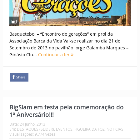
Basquetebol – “Encontro de gerações” em prol da
Associação Barca da Vida Vai-se realizar no dia 21 de
Setembro de 2013 no pavilhão Jorge Galamba Marques –
Ginásio Clu...
Continuar a ler
Share
BigSlam em festa pela comemoração do
1º Aniversário!!!
Data:
24 Junho, 2013
Em:
DESTAQUES (SLIDER)
,
EVENTOS
,
FIGUEIRA DA FOZ
,
NOTÍCIAS
Visualizações: 9.774 vezes