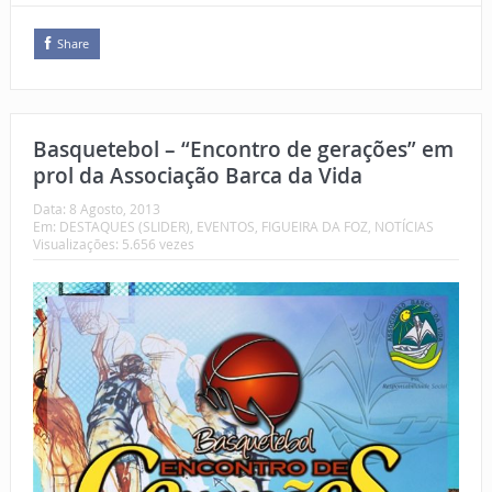
Share
Basquetebol – “Encontro de gerações” em
prol da Associação Barca da Vida
Data:
8 Agosto, 2013
Em:
DESTAQUES (SLIDER)
,
EVENTOS
,
FIGUEIRA DA FOZ
,
NOTÍCIAS
Visualizações: 5.656 vezes