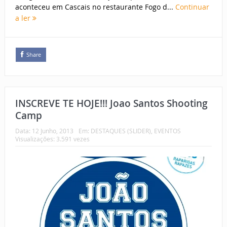
aconteceu em Cascais no restaurante Fogo d...
Continuar
a ler
Share
INSCREVE TE HOJE!!! Joao Santos Shooting
Camp
Data:
12 Junho, 2013
Em:
DESTAQUES (SLIDER)
,
EVENTOS
Visualizações: 3.591 vezes