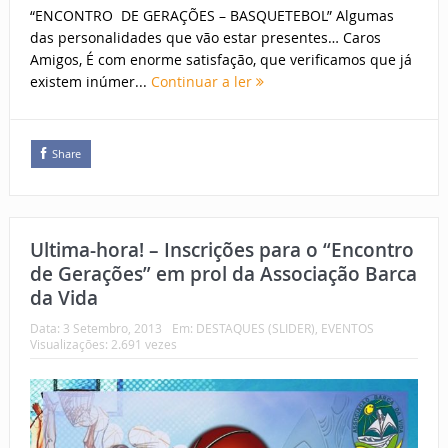
“ENCONTRO DE GERAÇÕES – BASQUETEBOL” Algumas
das personalidades que vão estar presentes… Caros
Amigos, É com enorme satisfação, que verificamos que já
existem inúmer...
Continuar a ler
Share
Ultima-hora! – Inscrições para o “Encontro
de Gerações” em prol da Associação Barca
da Vida
Data:
3 Setembro, 2013
Em:
DESTAQUES (SLIDER)
,
EVENTOS
Visualizações: 2.691 vezes