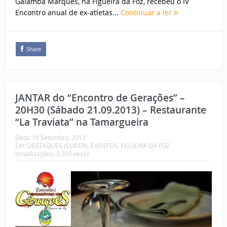
Galamba Marques, na Figueira da Foz, recebeu o IV
Encontro anual de ex-atletas...
Continuar a ler
Share
JANTAR do “Encontro de Gerações” –
20H30 (Sábado 21.09.2013) – Restaurante
“La Traviata” na Tamargueira
Data:
19 Setembro, 2013
Em:
DESTAQUES (SLIDER)
,
EVENTOS
,
FIGUEIRA DA FOZ
Visualizações: 3.395 vezes