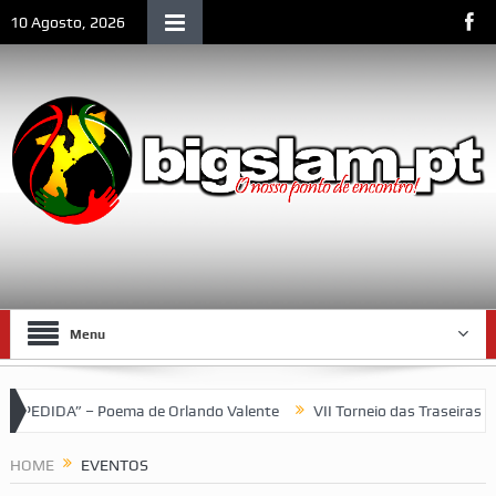
10 Agosto, 2026
Menu
 Poema de Orlando Valente
VII Torneio das Traseiras – Recordan
HOME
EVENTOS