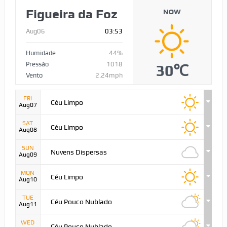
Figueira da Foz
NOW
Aug06
03:53
Humidade
44%
Pressão
1018
30℃
Vento
2.24mph
FRI
Céu Limpo
Aug07
SAT
Céu Limpo
Aug08
SUN
Nuvens Dispersas
Aug09
MON
Céu Limpo
Aug10
TUE
Céu Pouco Nublado
Aug11
WED
Céu Pouco Nublado