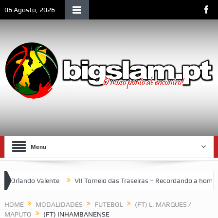
06 Agosto, 2026
Menu
Orlando Valente
VII Torneio das Traseiras – Recordando a homena
: um espaço emblemático da vida social de Lourenço Marques
HOME
MODALIDADES
FUTEBOL
(FT) L. MARQUES /
MAPUTO
(FT) INHAMBANENSE