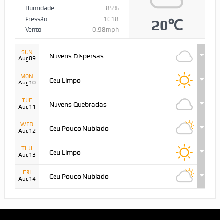
Humidade
85%
Pressão
1018
20℃
Vento
0.98mph
SUN
Nuvens Dispersas
Aug09
MON
Céu Limpo
Aug10
TUE
Nuvens Quebradas
Aug11
WED
Céu Pouco Nublado
Aug12
THU
Céu Limpo
Aug13
FRI
Céu Pouco Nublado
Aug14