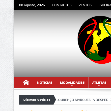
08 Agosto, 2026
CONTACTOS
EVENTOS
FIGUEIR
NOTÍCIAS
MODALIDADES
ATLETAS
ma versão lindíssima!!!
Últimas Notícias
LOURENÇO MARQUES “A DESPEDIDA” – Poem