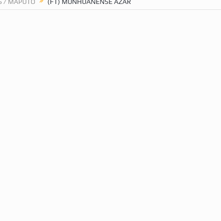
S / MAPUTO
(FT) MUNHUANENSE AZAR