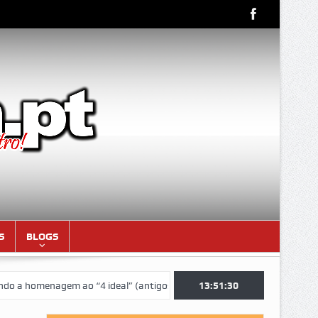
S
BLOGS
homenagem ao “4 ideal” (antigos atletas “moçambicanos” do GCF da épo
13:51:30