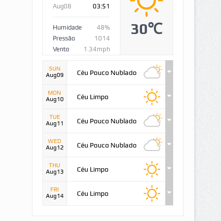
Aug08
03:51
30℃
Humidade
48%
Pressão
1014
Vento
1.34mph
SUN
Céu Pouco Nublado
Aug09
MON
Céu Limpo
Aug10
TUE
Céu Pouco Nublado
Aug11
WED
Céu Pouco Nublado
Aug12
THU
Céu Limpo
Aug13
FRI
Céu Limpo
Aug14