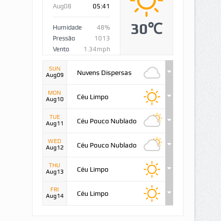
Aug08
05:41
30℃
Humidade
48%
Pressão
1013
Vento
1.34mph
SUN
Nuvens Dispersas
Aug09
MON
Céu Limpo
Aug10
TUE
Céu Pouco Nublado
Aug11
WED
Céu Pouco Nublado
Aug12
THU
Céu Limpo
Aug13
FRI
Céu Limpo
Aug14