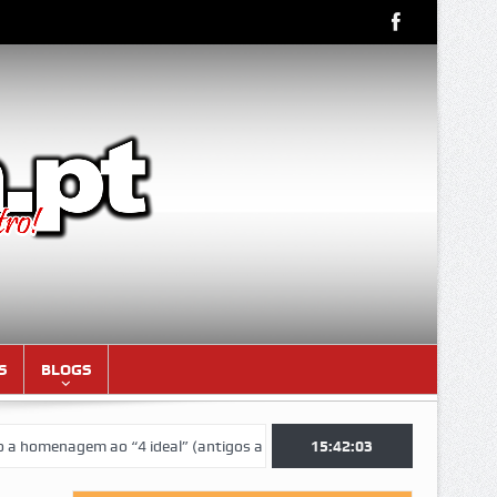
S
BLOGS
enagem ao “4 ideal” (antigos atletas “moçambicanos” do GCF da época 
15:42:04