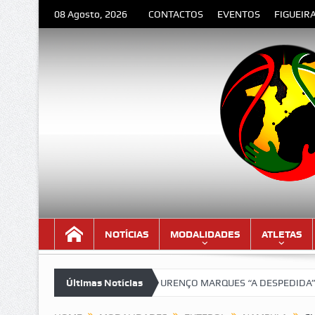
08 Agosto, 2026
CONTACTOS
EVENTOS
FIGUEIR
NOTÍCIAS
MODALIDADES
ATLETAS
 versão lindíssima!!!
Últimas Notícias
LOURENÇO MARQUES “A DESPEDIDA” – Poema 