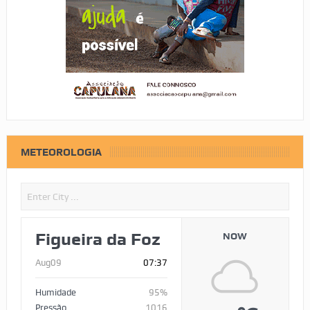
METEOROLOGIA
Figueira da Foz
NOW
Aug09
07:37
Humidade
95%
Pressão
1016