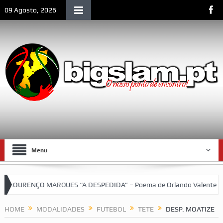
09 Agosto, 2026
Menu
LOURENÇO MARQUES “A DESPEDIDA” – Poema de Orlando Valente
squetebol do SCLM e de Moçambique
HOME
MODALIDADES
FUTEBOL
TETE
DESP. MOATIZE