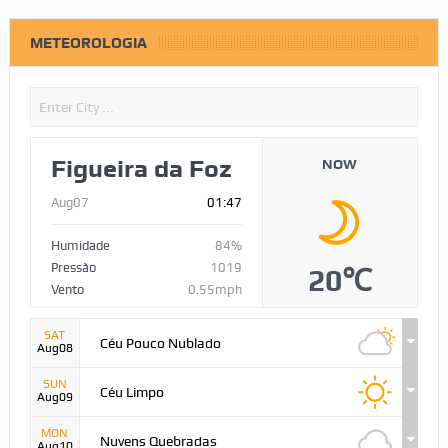
METEOROLOGIA
Figueira da Foz
NOW
Aug07
01:47
Humidade
84%
Pressão
1019
20℃
Vento
0.55mph
SAT
Céu Pouco Nublado
Aug08
SUN
Céu Limpo
Aug09
MON
Nuvens Quebradas
Aug10