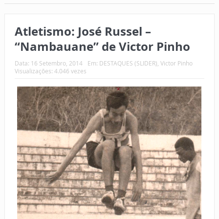
Atletismo: José Russel –
“Nambauane” de Victor Pinho
Data:
16 Setembro, 2014
Em:
DESTAQUES (SLIDER)
,
Victor Pinho
Visualizações: 4.046 vezes