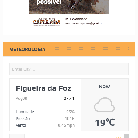
METEOROLOGIA
Figueira da Foz
NOW
Aug09
07:41
Humidade
95%
Pressão
1016
19℃
Vento
0.45mph