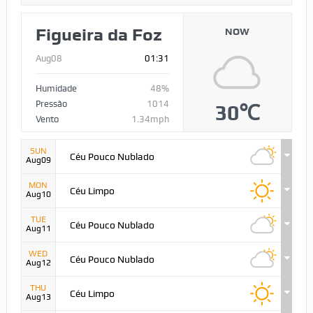
Figueira da Foz
NOW
Aug08
01:31
Humidade
48%
Pressão
1014
30℃
Vento
1.34mph
SUN
Céu Pouco Nublado
Aug09
MON
Céu Limpo
Aug10
TUE
Céu Pouco Nublado
Aug11
WED
Céu Pouco Nublado
Aug12
THU
Céu Limpo
Aug13