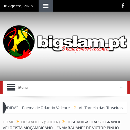
08 Agosto, 2026
Menu
rlando Valente
VII Torneio das Traseiras – Recordando a homenag
HOME
DESTAQUES (SLIDER)
JOSÉ MAGALHÃES O GRANDE
VELOCISTA MOÇAMBICANO – “NAMBAUANE” DE VICTOR PINHO