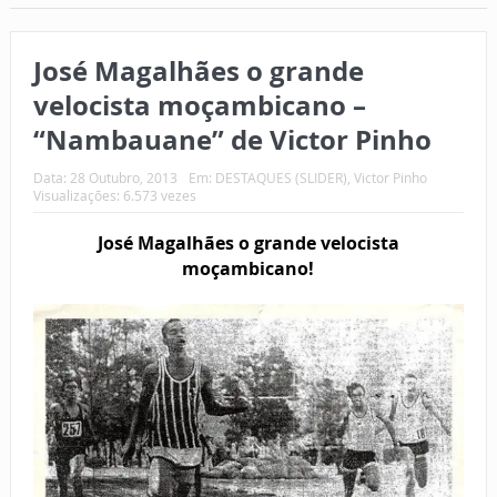
José Magalhães o grande
velocista moçambicano –
“Nambauane” de Victor Pinho
Data:
28 Outubro, 2013
Em:
DESTAQUES (SLIDER)
,
Victor Pinho
Visualizações: 6.573 vezes
José Magalhães o grande velocista
moçambicano!