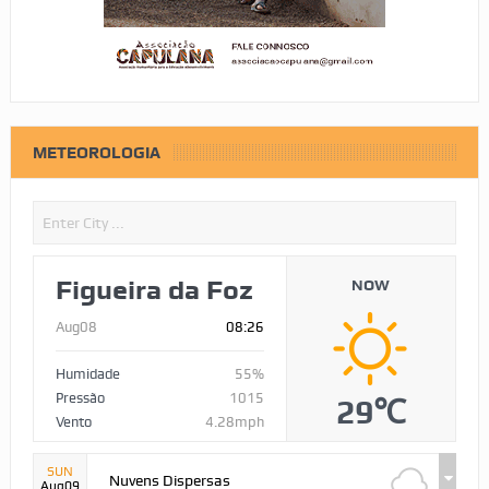
METEOROLOGIA
Figueira da Foz
NOW
Aug08
08:26
Humidade
55%
Pressão
1015
29℃
Vento
4.28mph
SUN
Nuvens Dispersas
Aug09