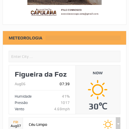
METEOROLOGIA
Figueira da Foz
NOW
Aug06
07:39
Humidade
41%
Pressão
1017
30℃
Vento
4.69mph
FRI
Céu Limpo
Aug07