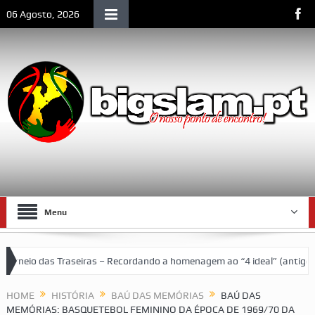
06 Agosto, 2026
Menu
s – Recordando a homenagem ao “4 ideal” (antigos atletas “moçambican
urenço Marques
HOME
HISTÓRIA
BAÚ DAS MEMÓRIAS
BAÚ DAS
MEMÓRIAS: BASQUETEBOL FEMININO DA ÉPOCA DE 1969/70 DA