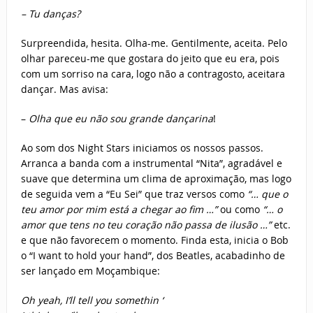
– Tu danças?
Surpreendida, hesita. Olha-me. Gentilmente, aceita. Pelo
olhar pareceu-me que gostara do jeito que eu era, pois
com um sorriso na cara, logo não a contragosto, aceitara
dançar. Mas avisa:
–
Olha que eu não sou grande dançarina
!
Ao som dos Night Stars iniciamos os nossos passos.
Arranca a banda com a instrumental “Nita”, agradável e
suave que determina um clima de aproximação, mas logo
de seguida vem a “Eu Sei” que traz versos como
“… que o
teu amor por mim está a chegar ao fim …”
ou como
“… o
amor que tens no teu coração não passa de ilusão …”
etc.
e que não favorecem o momento. Finda esta, inicia o Bob
o “I want to hold your hand”, dos Beatles, acabadinho de
ser lançado em Moçambique:
Oh yeah, I’ll tell you somethin ‘