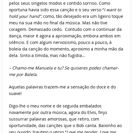
pelos seus singelos modos e contido sorriso. Como
oportuna havia sido essa canção e o seu verso “
I want to
hold your hand”,
como, tão desejado era um ligeiro toque
meu na sua mão no final da música. Mas não tive
coragem. Demasiado cedo. Contudo com o continuar da
dança, maior é agora a aproximação, embora ambos em
silêncio. E com algum nervosismo, pouco a pouco, à
boleia da canção do momento, aproximo a minha mão da
dela. Sinto-a tímida, mas não fugidia…
– Chamo-me Manuela e tu? Se quiseres podes chamar-
me por Balela.
Aquelas palavras trazem-me a sensação do doce e do
suave!
Digo-lhe o meu nome e de seguida embalados
novamente por outra música, agora do Elvis, finjo
sussurrar palavras amorosas, que retiro, com
oportunidade, das canções que o Bob canta. Baixinho ao
seu ouvido, trauteio o verso “
Love me tender
, Love me