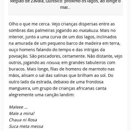
Região de Zavala, Quissico: próximo os lagos, ao longe o
mar…
Olho o que me cerca. Vejo crianças dispersas entre as
sombras das palmeiras jogando ao
matakuza
. Mais no
interior, junto a uma curva de um dos lagos, inclinados
na amurada de um pequeno barco de madeira em terra,
ouço homens falando do tempo e das intrigas da
povoação. São pescadores, certamente. Não distante, vejo
outros, jogando ao
ntxuva,
em grandes tabuleiros com
buracos. Mais longe, filas de homens de marmoto nas
mãos, alisam o sal das salinas que brilham ao sol. Do
outro lado da estrada, debaixo de uma frondosa
mangueira, um grupo de crianças africanas canta
alegremente uma canção landim:
Maleee …
Male a mina!
Chaua ni Rosa
Suca meta messa