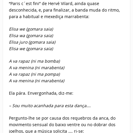
“Paris c´est fini” de Hervé Vilard, ainda quase
desconhecida, e, para finalizar, a banda muda do ritmo,
para a habitual e mexediça marrabenta:
Elisa we (gomara saia)
Elisa wa (gomara saia)
Elisa juro (gomara saia)
Elisa we (gomara saia)
A va rapaz (ni ma bomba)
A va menina (ni marabenta)
A va rapaz (ni ma pompa)
A va menina (ni marabenta)
Ela pára. Envergonhada, diz-me:
– Sou muito acanhada para esta dança
….
Pergunto-lhe se por causa dos requebros da anca, do
movimento sensual do baixo ventre ou no dobrar dos
joelhos, que a música solicita …. ri-se: