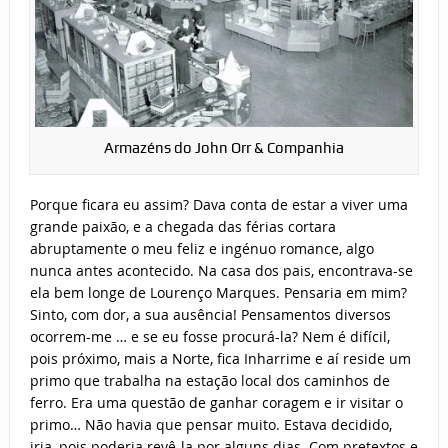
Armazéns do John Orr & Companhia
Porque ficara eu assim? Dava conta de estar a viver uma
grande paixão, e a chegada das férias cortara
abruptamente o meu feliz e ingénuo romance, algo
nunca antes acontecido. Na casa dos pais, encontrava-se
ela bem longe de Lourenço Marques. Pensaria em mim?
Sinto, com dor, a sua ausência! Pensamentos diversos
ocorrem-me … e se eu fosse procurá-la? Nem é difícil,
pois próximo, mais a Norte, fica Inharrime e aí reside um
primo que trabalha na estação local dos caminhos de
ferro. Era uma questão de ganhar coragem e ir visitar o
primo… Não havia que pensar muito. Estava decidido,
iria, pois poderia revê-la por alguns dias. Com pretextos e