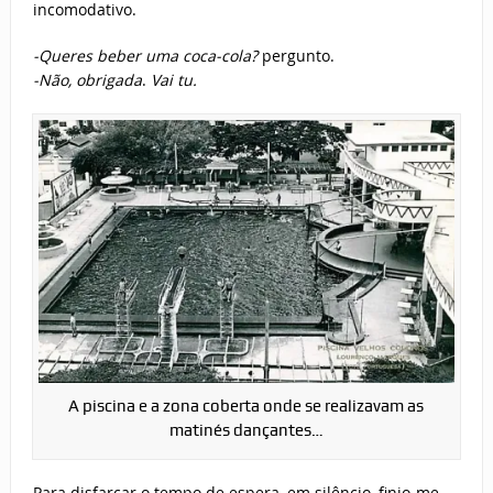
incomodativo.
-Queres beber uma coca-cola?
pergunto.
-Não, obrigada
.
Vai tu.
A piscina e a zona coberta onde se realizavam as
matinés dançantes…
Para disfarçar o tempo de espera, em silêncio, finjo-me