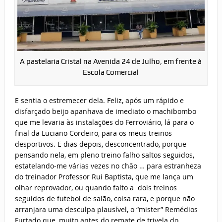
A pastelaria Cristal na Avenida 24 de Julho, em frente à
Escola Comercial
E sentia o estremecer dela. Feliz, após um rápido e
disfarçado beijo apanhava de imediato o machibombo
que me levaria às instalações do Ferroviário, lá para o
final da Luciano Cordeiro, para os meus treinos
desportivos. E dias depois, desconcentrado, porque
pensando nela, em pleno treino falho saltos seguidos,
estatelando-me várias vezes no chão … para estranheza
do treinador Professor Rui Baptista, que me lança um
olhar reprovador, ou quando falto a dois treinos
seguidos de futebol de salão, coisa rara, e porque não
arranjara uma desculpa plausível, o “mister” Remédios
Furtado que, muito antes do remate de trivela do