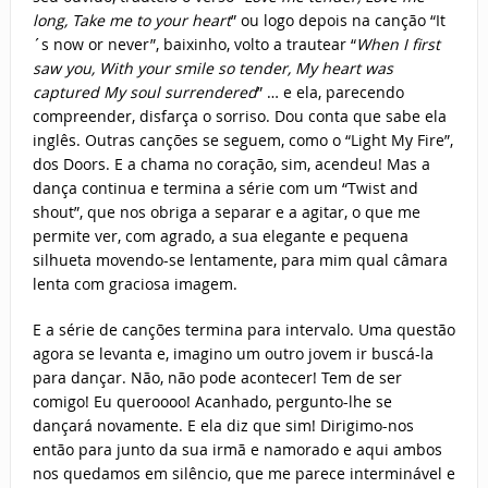
long, Take me to your heart
” ou logo depois na canção “It
´s now or never”, baixinho, volto a trautear “
When I first
saw you, With your smile so tender, My heart was
captured My soul surrendered
” … e ela, parecendo
compreender, disfarça o sorriso. Dou conta que sabe ela
inglês. Outras canções se seguem, como o “Light My Fire”,
dos Doors. E a chama no coração, sim, acendeu! Mas a
dança continua e termina a série com um “Twist and
shout”, que nos obriga a separar e a agitar, o que me
permite ver, com agrado, a sua elegante e pequena
silhueta movendo-se lentamente, para mim qual câmara
lenta com graciosa imagem.
E a série de canções termina para intervalo. Uma questão
agora se levanta e, imagino um outro jovem ir buscá-la
para dançar. Não, não pode acontecer! Tem de ser
comigo! Eu queroooo! Acanhado, pergunto-lhe se
dançará novamente. E ela diz que sim! Dirigimo-nos
então para junto da sua irmã e namorado e aqui ambos
nos quedamos em silêncio, que me parece interminável e