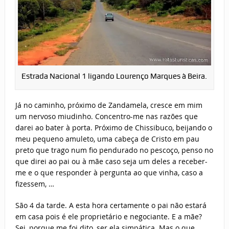
Estrada Nacional 1 ligando Lourenço Marques à Beira.
Já no caminho, próximo de Zandamela, cresce em mim
um nervoso miudinho. Concentro-me nas razões que
darei ao bater à porta. Próximo de Chissibuco, beijando o
meu pequeno amuleto, uma cabeça de Cristo em pau
preto que trago num fio pendurado no pescoço, penso no
que direi ao pai ou à mãe caso seja um deles a receber-
me e o que responder à pergunta ao que vinha, caso a
fizessem, …
São 4 da tarde. A esta hora certamente o pai não estará
em casa pois é ele proprietário e negociante. E a mãe?
Sei, porque me foi dito, ser ela simpática. Mas o que