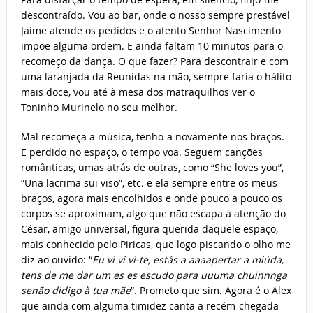
descontraído. Vou ao bar, onde o nosso sempre prestável
Jaime atende os pedidos e o atento Senhor Nascimento
impõe alguma ordem. E ainda faltam 10 minutos para o
recomeço da dança. O que fazer? Para descontrair e com
uma laranjada da Reunidas na mão, sempre faria o hálito
mais doce, vou até à mesa dos matraquilhos ver o
Toninho Murinelo no seu melhor.
Mal recomeça a música, tenho-a novamente nos braços.
E perdido no espaço, o tempo voa. Seguem canções
românticas, umas atrás de outras, como “She loves you”,
“Una lacrima sui viso”, etc. e ela sempre entre os meus
braços, agora mais encolhidos e onde pouco a pouco os
corpos se aproximam, algo que não escapa à atenção do
César, amigo universal, figura querida daquele espaço,
mais conhecido pelo Piricas, que logo piscando o olho me
diz ao ouvido: “
Eu vi vi vi-te, estás a aaaapertar a miúda,
tens de me dar um es es escudo para uuuma chuinnnga
senão didigo à tua mãe
”. Prometo que sim. Agora é o Alex
que ainda com alguma timidez canta a recém-chegada