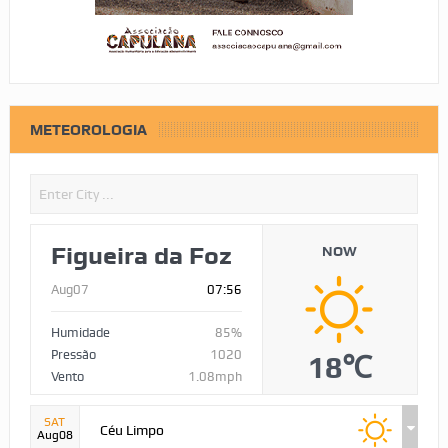
METEOROLOGIA
Figueira da Foz
NOW
Aug07
07:56
Humidade
85%
Pressão
1020
18℃
Vento
1.08mph
SAT
Céu Limpo
Aug08