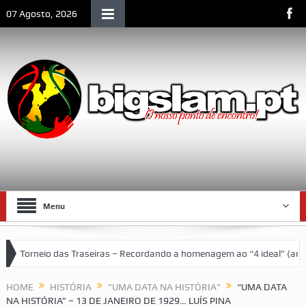
07 Agosto, 2026
Menu
s Traseiras – Recordando a homenagem ao “4 ideal” (antigos atletas “
HOME
HISTÓRIA
"UMA DATA NA HISTÓRIA"
“UMA DATA
NA HISTÓRIA” – 13 DE JANEIRO DE 1929… LUÍS PINA