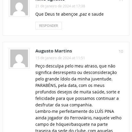
21 de Janeiro de 2024 at 17:38
Que Deus te abençoe ,paz e saude
RESPONDER
Augusto Martins
10
15 de Janeiro de 2024 at 11:51
Peço desculpa pelo meu atraso, que não
significa desrespeito ou desconsideração
pelo grande ídolo da minha juventude.
PARABÉNS, pela data, com os meus
profundos desejos de muita saúde, sorte e
felicidade para que possamos continuar a
desfrutar da sua companhia.
Lembro-me perfeitamente do LUÍS PINA
ainda jogador do Ferroviário, naquele velho
campo de hóquei/basquete na parte
traseira da sede do clube, com aquelas