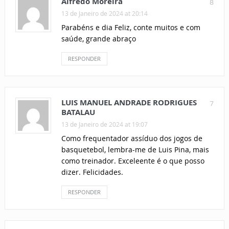
Alfredo Moreira
8
13 de Janeiro de 2024 at 20:14
Parabéns e dia Feliz, conte muitos e com
saúde, grande abraço
RESPONDER
LUIS MANUEL ANDRADE RODRIGUES
7
BATALAU
13 de Janeiro de 2024 at 19:07
Como frequentador assíduo dos jogos de
basquetebol, lembra-me de Luis Pina, mais
como treinador. Exceleente é o que posso
dizer. Felicidades.
RESPONDER