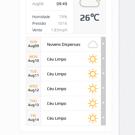
Aug08
09:49
26℃
Humidade
79%
Pressão
1016
Vento
1.83mph
SUN
Nuvens Dispersas
Aug09
MON
Céu Limpo
Aug10
TUE
Céu Limpo
Aug11
WED
Céu Limpo
Aug12
THU
Céu Limpo
Aug13
FRI
Céu Limpo
Aug14