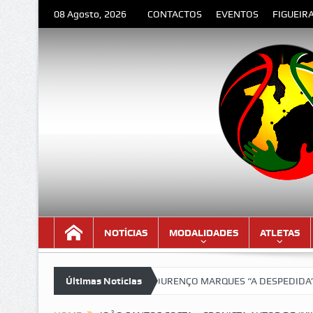
08 Agosto, 2026
CONTACTOS
EVENTOS
FIGUEIR
NOTÍCIAS
MODALIDADES
ATLETAS
 versão lindíssima!!!
Últimas Notícias
LOURENÇO MARQUES “A DESPEDIDA” – Poema 