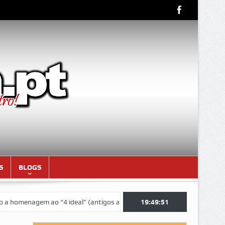
S
BLOGS
enagem ao “4 ideal” (antigos atletas “moçambicanos” do GCF da época 
19:49:52