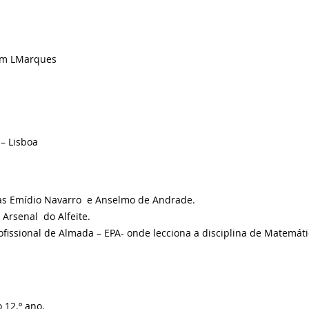
 em LMarques
– Lisboa
as Emídio Navarro e Anselmo de Andrade.
 Arsenal do Alfeite.
fissional de Almada – EPA- onde lecciona a disciplina de Matemáti
 12.º ano.