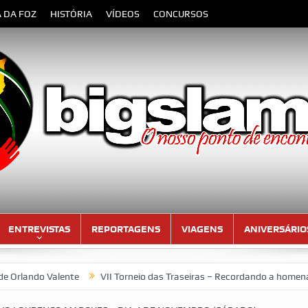
A DA FOZ
HISTÓRIA
VÍDEOS
CONCURSOS
ENTREVISTAS
REPORTAGENS
VIAGENS
ANIVERSÁRIO
nte
VII Torneio das Traseiras – Recordando a homenagem ao “4 ide