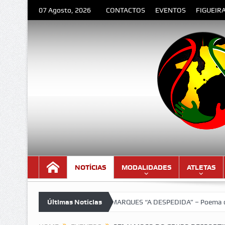
07 Agosto, 2026
CONTACTOS
EVENTOS
FIGUEIR
NOTÍCIAS
MODALIDADES
ATLETAS
!!!
LOURENÇO MARQUES “A DESPEDIDA” – Poema de Orlando Vale
Últimas Notícias