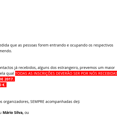
à medida que as pessoas forem entrando e ocupando os respectivos
omendo.
ntactos já recebidos, alguns dos estrangeiro, prevemos um maior
pela qual
TODAS AS INSCRIÇÕES DEVERÃO SER POR NÓS RECEBIDA
E 2017
.
0 €.
 os organizadores, SEMPRE acompanhadas de)
:
u
Mário Silva,
ou