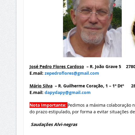
José Pedro Flores Cardoso
– R. João Grave 5 278
E.mail:
zepedroflores@gmail.com
Mário Silva
– R. Guilherme Coração, 1 – 1º Dtº 
E.mail:
dapydapy@gmail.com
Nota Importante
:
Pedimos a máxima colaboração no 
do prazo estipulado, por forma a evitar situações de
Saudações Alvi-negras