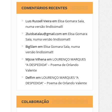
COMENTÁRIOS RECENTES
Luis Russell Vieira
em
Elisa Gomara Saía,
numa versão lindíssima!!!
2luisbatalau@gmail.com
em
Elisa Gomara
Saía, numa versão lindíssima!!!
BigSlam
em
Elisa Gomara Saía, numa
versão lindíssima!!!
MJose Vilhena
em
LOURENÇO MARQUES
“A DESPEDIDA” – Poema de Orlando
Valente
Delfim
em
LOURENÇO MARQUES “A
DESPEDIDA” – Poema de Orlando Valente
COLABORAÇÃO