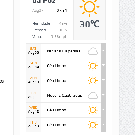
da Foz
Aug07
07:31
30℃
Humidade
45%
Pressão
1015
Vento
3.58mph
SAT
Nuvens Dispersas
Aug08
SUN
Céu Limpo
Aug09
MON
os
Céu Limpo
Aug10
TUE
Nuvens Quebradas
Aug11
WED
Céu Limpo
Aug12
THU
Céu Limpo
Aug13