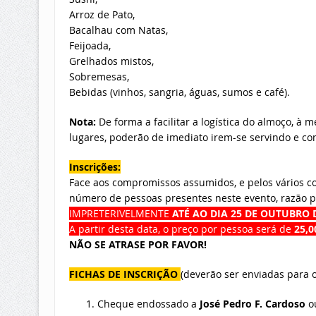
Arroz de Pato,
Bacalhau com Natas,
Feijoada,
Grelhados mistos,
Sobremesas,
Bebidas (vinhos, sangria, águas, sumos e café).
Nota:
De forma a facilitar a logística do almoço, 
lugares, poderão de imediato irem-se servindo e c
Inscrições:
Face aos compromissos assumidos, e pelos vários co
número de pessoas presentes neste evento, razão 
IMPRETERIVELMENTE
ATÉ AO DIA
25 DE OUTUBRO D
A partir desta data, o preço por pessoa será de
25,0
NÃO SE ATRASE POR FAVOR!
FICHAS DE INSCRIÇÃO
(deverão ser enviadas para
Cheque endossado a
José Pedro F. Cardoso
o