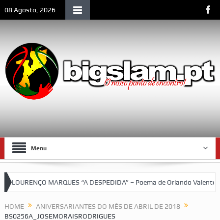
08 Agosto, 2026
Menu
LOURENÇO MARQUES “A DESPEDIDA” – Poema de Orlando Valente
squetebol do SCLM e de Moçambique
HOME
ANIVERSARIANTES DO MÊS DE ABRIL DE 2018
BS0256A_JOSEMORAISRODRIGUES