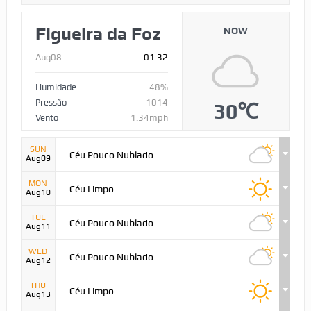
Figueira da Foz
NOW
Aug08
01:32
Humidade
48%
Pressão
1014
30℃
Vento
1.34mph
SUN
Céu Pouco Nublado
Aug09
MON
Céu Limpo
Aug10
TUE
Céu Pouco Nublado
Aug11
WED
Céu Pouco Nublado
Aug12
THU
Céu Limpo
Aug13