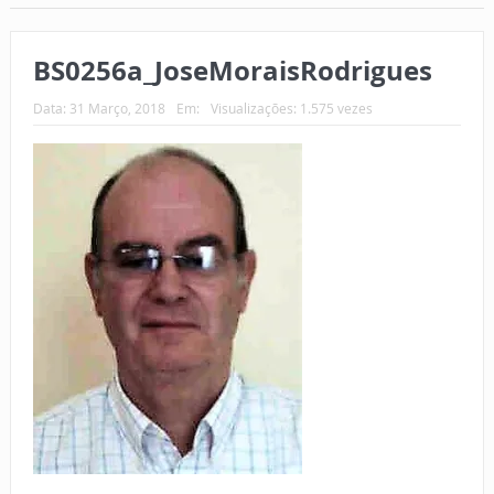
BS0256a_JoseMoraisRodrigues
Data:
31 Março, 2018
Em:
Visualizações: 1.575 vezes