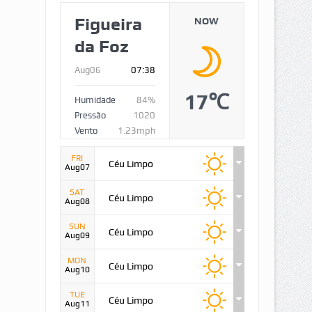
Figueira
NOW
da Foz
Aug06
07:38
17℃
Humidade
84%
Pressão
1020
Vento
1.23mph
FRI
Céu Limpo
Aug07
SAT
Céu Limpo
Aug08
SUN
Céu Limpo
Aug09
MON
Céu Limpo
Aug10
TUE
Céu Limpo
Aug11