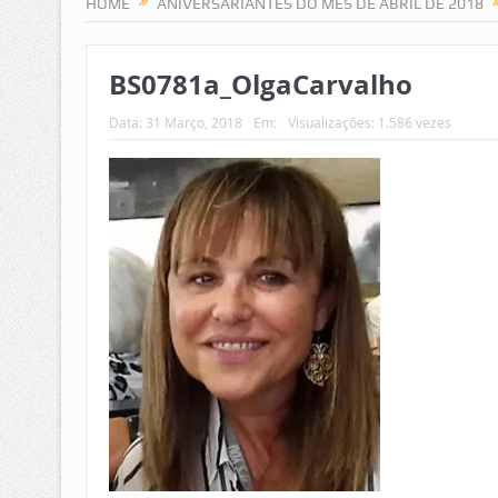
HOME
ANIVERSARIANTES DO MÊS DE ABRIL DE 2018
BS0781a_OlgaCarvalho
Data:
31 Março, 2018
Em:
Visualizações: 1.586 vezes