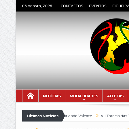
06 Agosto, 2026
CONTACTOS
EVENTOS
FIGUEIR
NOTÍCIAS
MODALIDADES
ATLETAS
ESPEDIDA” – Poema de Orlando Valente
Últimas Notícias
VII Torneio das Traseir