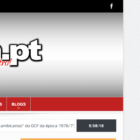
S
BLOGS
nos” do GCF da época 1976/77)
Aniversariantes do mês de AGOSTO 
5:38:17