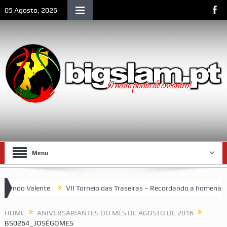
05 Agosto, 2026
Menu
ndo Valente
VII Torneio das Traseiras – Recordando a homenagem 
HOME
ANIVERSARIANTES DO MÊS DE AGOSTO DE 2016
BS0264_JOSÉGOMES