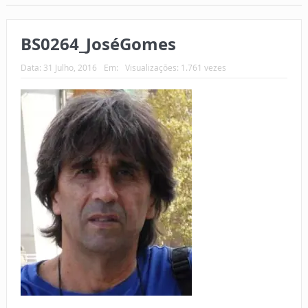
BS0264_JoséGomes
Data:
31 Julho, 2016
Em:
Visualizações: 1.761 vezes