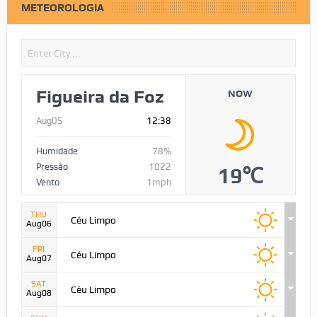
METEOROLOGIA
Figueira da Foz
NOW
Aug05
12:38
Humidade
78%
Pressão
1022
19℃
Vento
1mph
THU
Céu Limpo
Aug06
FRI
Céu Limpo
Aug07
SAT
Céu Limpo
Aug08