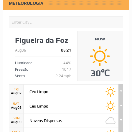
METEOROLOGIA
Figueira da Foz
NOW
Aug06
06:21
Humidade
44%
Pressão
1017
30℃
Vento
2.24mph
FRI
Céu Limpo
Aug07
SAT
Céu Limpo
Aug08
SUN
Nuvens Dispersas
Aug09