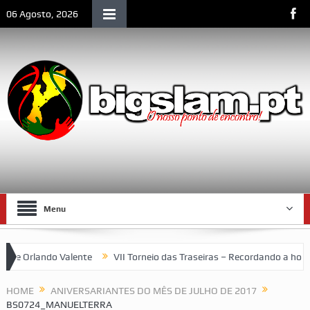
06 Agosto, 2026
Menu
Orlando Valente
VII Torneio das Traseiras – Recordando a homen
k: um espaço emblemático da vida social de Lourenço Marques
HOME
ANIVERSARIANTES DO MÊS DE JULHO DE 2017
BS0724_MANUELTERRA