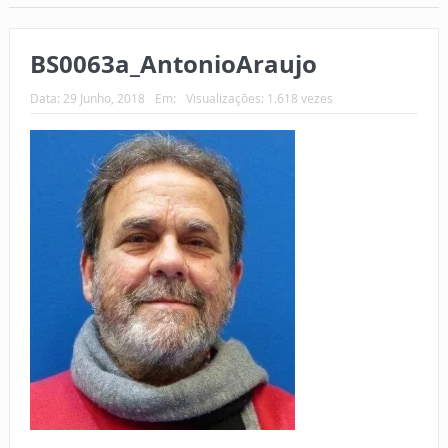
BS0063a_AntonioAraujo
Data:
29 Junho, 2018
Em:
Visualizações: 1.618 vezes