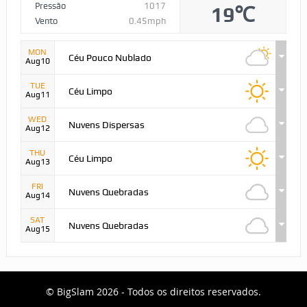
Pressão
1017
19℃
Vento
0.45mph
MON
Céu Pouco Nublado
Aug10
TUE
Céu Limpo
Aug11
WED
Nuvens Dispersas
Aug12
THU
Céu Limpo
Aug13
FRI
Nuvens Quebradas
Aug14
SAT
Nuvens Quebradas
Aug15
© BigSlam 2026 - Todos os direitos reservados.