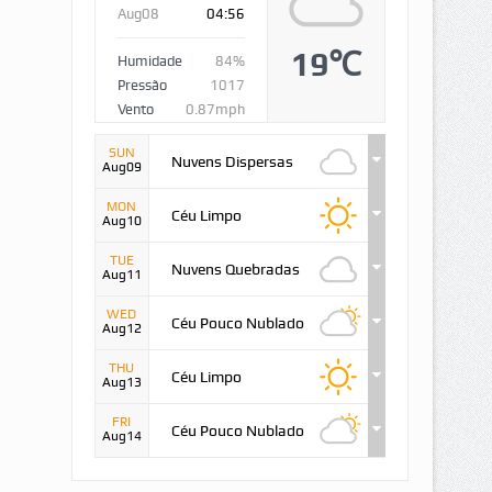
Aug08
04:56
19℃
Humidade
84%
Pressão
1017
Vento
0.87mph
SUN
Nuvens Dispersas
Aug09
MON
Céu Limpo
Aug10
TUE
Nuvens Quebradas
Aug11
WED
Céu Pouco Nublado
Aug12
THU
Céu Limpo
Aug13
FRI
Céu Pouco Nublado
Aug14