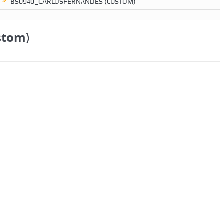
BS0940_CARLOSFERNANDES (CUSTOM)
stom)