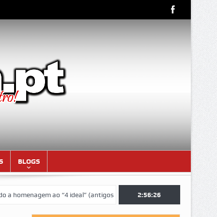
S
BLOGS
menagem ao “4 ideal” (antigos atletas “moçambicanos” do GCF da época
2:56:27