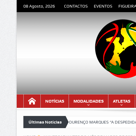
08 Agosto, 2026
CONTACTOS
EVENTOS
FIGUEIR
NOTÍCIAS
MODALIDADES
ATLETAS
a versão lindíssima!!!
Últimas Notícias
LOURENÇO MARQUES “A DESPEDIDA” – Poema