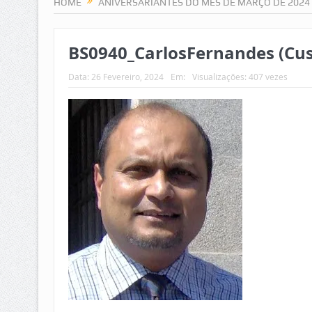
HOME
ANIVERSARIANTES DO MÊS DE MARÇO DE 2024
BS0940_CarlosFernandes (Cu
Data:
26 Fevereiro, 2024
Em:
Visualizações: 407 vezes