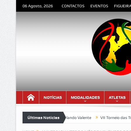
06 Agosto, 2026
CONTACTOS
EVENTOS
FIGUEIR
NOTÍCIAS
MODALIDADES
ATLETAS
ESPEDIDA” – Poema de Orlando Valente
Últimas Notícias
VII Torneio das Traseira