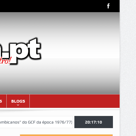
S
BLOGS
os” do GCF da época 1976/77)
Aniversariantes do mês de AGOSTO d
20:17:11