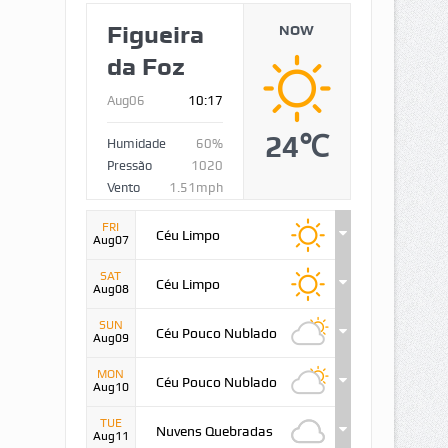
Figueira
NOW
da Foz
Aug06
10:17
24℃
Humidade
60%
Pressão
1020
Vento
1.51mph
FRI
Céu Limpo
Aug07
SAT
Céu Limpo
Aug08
SUN
Céu Pouco Nublado
Aug09
MON
Céu Pouco Nublado
Aug10
TUE
Nuvens Quebradas
Aug11