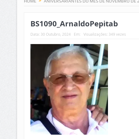
HOME
ANIVERSARIANTES DO MÊS DE NOVEMBRO DE 
BS1090_ArnaldoPepitab
Data:
30 Outubro, 2024
Em:
Visualizações: 349 vezes