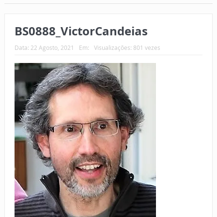
BS0888_VictorCandeias
Data:
22 Agosto, 2021
Em:
Visualizações: 801 vezes