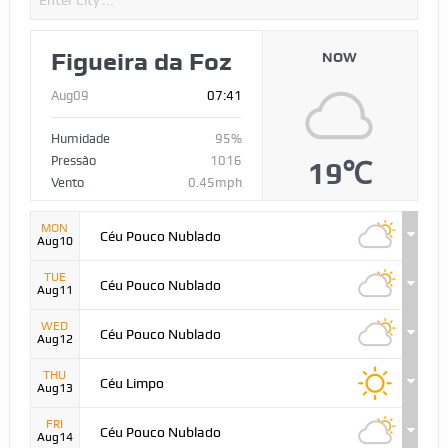
Figueira da Foz
NOW
Aug09
07:41
Humidade
95%
Pressão
1016
19℃
Vento
0.45mph
MON
Céu Pouco Nublado
Aug10
TUE
Céu Pouco Nublado
Aug11
WED
Céu Pouco Nublado
Aug12
THU
Céu Limpo
Aug13
FRI
Céu Pouco Nublado
Aug14